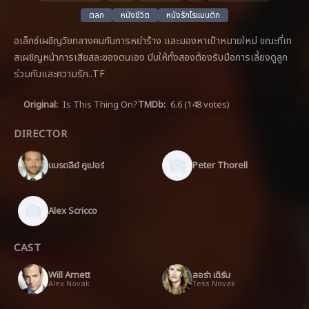
ตลก
หนังชีวิต
หนังรักโรแมนติก
อเล็กซ์เผชิญวัยกลางคนกับการหย่าร้าง และมองหาเป้าหมายใหม่ ขณะที่เท
สเผชิญหน้าการเสียสละของตนเอง บีบให้ทั้งสองต้องรับมือการเลี้ยงดูลูก
ร่วมกันและความรัก..TF
Original:
Is This Thing On?
TMDb:
6.6
(148 votes)
DIRECTOR
แบรดลีย์ คูเปอร์
Peter Thorell
Alex Scricco
CAST
Will Arnett
ลอร่า เดิร์น
Alex Novak
Tess Novak