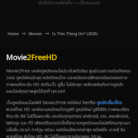
ยังไม่มีความคิดเห็น — เป็นคนแรก!
Home
Movies
Is This Thing On? (2025)
Movie
2FreeHD
Movie2Free แหล่งดูหนังออนไลน์ระดับพรีเมียม ศูนย์รวมความบันเทิงครบ
วงจร ดูหนังใหม่ล่าสุด หนังดังชนโรง และหนังคลาสสิกยอดนิยมตลอดกาล
ภาพคมชัดระดับ HD สตรีมเร็ว ดูลื่น ไม่มีสะดุด เพลิดเพลินกับการดูหนัง
ออนไลน์คุณภาพสูงได้ทุกที่ ทุกเวลา!
เว็บดูหนังออนไลน์ฟรี Movie2Free หนังใหม่ Netflix
ดูหนังเต็มเรื่อง
พากย์ไทย HD แหล่งรวมหนังชนโรงดูฟรี ดูหนังใหม่ ดูซีรีส์ดัง ภาพคมเสียง
ชัดระดับ 8K ไม่มีโฆษณาคั่น รองรับทุกอุปกรณ์ android, ios, คอมพิเตอร์,
labtop และ ทีวี เพียงมีอินเทอร์เน็ตก็สามารถดูหนังออนไลน์ฟรีครบทุกแนว
แอ็คชั่น ดราม่า การ์ตูน อนิเมะ หนังใหม่อัพเดตล่าสุด หนังฝรั่ง เกาหลี จีน
พากย์ไทย ซับไทย HD 4K ไม่มีโฆษณากวนใจตลอด 24 ชม.