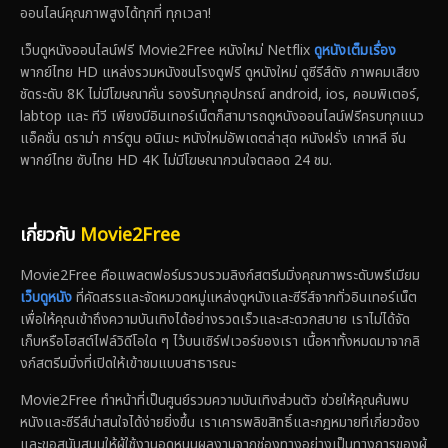
ออนไลน์คุณภาพสูงได้ทุกที่ ทุกเวลา!
เว็บดูหนังออนไลน์ฟรี Movie2Free หนังใหม่ Netflix
ดูหนังเต็มเรื่อง
พากย์ไทย HD แหล่งรวมหนังชนโรงดูฟรี ดูหนังใหม่ ดูซีรีส์ดัง ภาพคมเสียง
ชัดระดับ 8K ไม่มีโฆษณาคั่น รองรับทุกอุปกรณ์ android, ios, คอมพิเตอร์,
labtop และ ทีวี เพียงมีอินเทอร์เน็ตก็สามารถดูหนังออนไลน์ฟรีครบทุกแนว
แอ็คชั่น ดราม่า การ์ตูน อนิเมะ หนังใหม่อัพเดตล่าสุด หนังฝรั่ง เกาหลี จีน
พากย์ไทย ซับไทย HD 4K ไม่มีโฆษณากวนใจตลอด 24 ชม.
เกี่ยวกับ
Movie2Free
Movie2Free คือแพลตฟอร์มรวบรวมลิงก์สตรีมมิ่งคุณภาพระดับพรีเมียม
เว็บดูหนัง
ที่คัดสรรและจัดหมวดหมู่แหล่งดูหนังและซีรีส์จากทั่วอินเทอร์เน็ต
เพื่อให้คุณเข้าถึงความบันเทิงได้อย่างรวดเร็วและสะดวกสบาย เราไม่ได้จัด
เก็บหรือโฮสต์ไฟล์วิดีโอใด ๆ ไว้บนเซิร์ฟเวอร์ของเรา เนื้อหาทั้งหมดมาจากลิ
งก์สตรีมมิ่งที่เปิดให้เข้าชมแบบสาธารณะ
Movie2Free ทำหน้าที่เป็นศูนย์รวมความบันเทิงส่วนตัว ช่วยให้คุณค้นพบ
หนังและซีรีส์น่าสนใจได้ง่ายยิ่งขึ้น เราเคารพลิขสิทธิ์และกฎหมายที่เกี่ยวข้อง
และขอสนับสนุนให้ผู้ใช้งานอุดหนุนผลงานจากช่องทางอย่างเป็นทางการของผู้