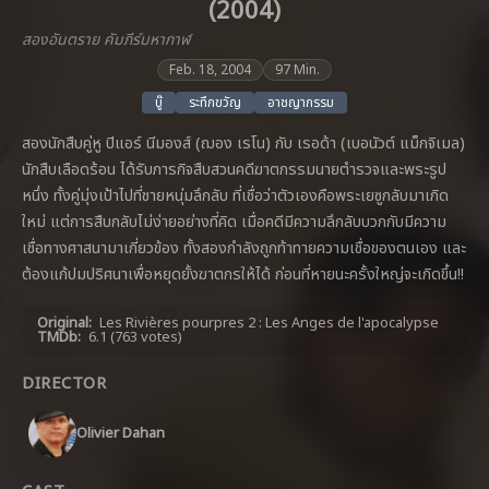
(2004)
สองอันตราย คัมภีร์มหากาฬ
Feb. 18, 2004
97 Min.
บู๊
ระทึกขวัญ
อาชญากรรม
สองนักสืบคู่หู ปิแอร์ นีมองส์ (ฌอง เรโน) กับ เรอด้า (เบอนัวต์ แม็กจิเมล)
นักสืบเลือดร้อน ได้รับภารกิจสืบสวนคดีฆาตกรรมนายตำรวจและพระรูป
หนึ่ง ทั้งคู่มุ่งเป้าไปที่ชายหนุ่มลึกลับ ที่เชื่อว่าตัวเองคือพระเยซูกลับมาเกิด
ใหม่ แต่การสืบกลับไม่ง่ายอย่างที่คิด เมื่อคดีมีความลึกลับบวกกับมีความ
เชื่อทางศาสนามาเกี่ยวข้อง ทั้งสองกำลังถูกท้าทายความเชื่อของตนเอง และ
ต้องแก้ปมปริศนาเพื่อหยุดยั้งฆาตกรให้ได้ ก่อนที่หายนะครั้งใหญ่จะเกิดขึ้น!!
Original:
Les Rivières pourpres 2 : Les Anges de l'apocalypse
TMDb:
6.1
(763 votes)
DIRECTOR
Olivier Dahan