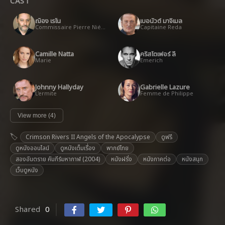
CAST
ฌ็อง เรโน
เบอนัวต์ มาจิเมล
Commissaire Pierre Niémans
Capitaine Reda
Camille Natta
คริสโตเฟอร์ ลี
Marie
Emerich
Johnny Hallyday
Gabrielle Lazure
L'ermite
Femme de Philippe
View more (4)
Crimson Rivers II Angels of the Apocalypse
ดูฟรี
ดูหนังออนไลน์
ดูหนังเต็มเรื่อง
พากย์ไทย
สองอันตราย คัมภีร์มหากาฬ (2004)
หนังฝรั่ง
หนังภาคต่อ
หนังสนุก
เว็บดูหนัง
Shared
0