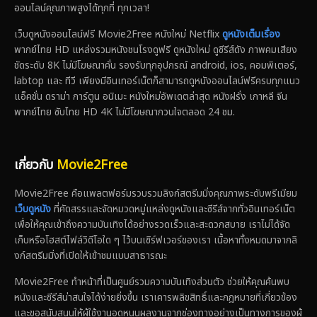
ออนไลน์คุณภาพสูงได้ทุกที่ ทุกเวลา!
เว็บดูหนังออนไลน์ฟรี Movie2Free หนังใหม่ Netflix
ดูหนังเต็มเรื่อง
พากย์ไทย HD แหล่งรวมหนังชนโรงดูฟรี ดูหนังใหม่ ดูซีรีส์ดัง ภาพคมเสียง
ชัดระดับ 8K ไม่มีโฆษณาคั่น รองรับทุกอุปกรณ์ android, ios, คอมพิเตอร์,
labtop และ ทีวี เพียงมีอินเทอร์เน็ตก็สามารถดูหนังออนไลน์ฟรีครบทุกแนว
แอ็คชั่น ดราม่า การ์ตูน อนิเมะ หนังใหม่อัพเดตล่าสุด หนังฝรั่ง เกาหลี จีน
พากย์ไทย ซับไทย HD 4K ไม่มีโฆษณากวนใจตลอด 24 ชม.
เกี่ยวกับ
Movie2Free
Movie2Free คือแพลตฟอร์มรวบรวมลิงก์สตรีมมิ่งคุณภาพระดับพรีเมียม
เว็บดูหนัง
ที่คัดสรรและจัดหมวดหมู่แหล่งดูหนังและซีรีส์จากทั่วอินเทอร์เน็ต
เพื่อให้คุณเข้าถึงความบันเทิงได้อย่างรวดเร็วและสะดวกสบาย เราไม่ได้จัด
เก็บหรือโฮสต์ไฟล์วิดีโอใด ๆ ไว้บนเซิร์ฟเวอร์ของเรา เนื้อหาทั้งหมดมาจากลิ
งก์สตรีมมิ่งที่เปิดให้เข้าชมแบบสาธารณะ
Movie2Free ทำหน้าที่เป็นศูนย์รวมความบันเทิงส่วนตัว ช่วยให้คุณค้นพบ
หนังและซีรีส์น่าสนใจได้ง่ายยิ่งขึ้น เราเคารพลิขสิทธิ์และกฎหมายที่เกี่ยวข้อง
และขอสนับสนุนให้ผู้ใช้งานอุดหนุนผลงานจากช่องทางอย่างเป็นทางการของผู้