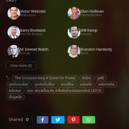
CAST
Victor Webster
Ellen Hollman
Mathayus
Valina Reskov
Barry Bostwick
Will Kemp
Sorrell Reskov
Drazen
M. Emmet Walsh
Brandon Hardesty
Gorak
Boris
View more (4)
The Scorpion King 4 Quest for Power
ซับไทย
ดูฟรี
ดูหนังออนไลน์
ดูหนังเต็มเรื่อง
พากย์ไทย
หนังฝรั่ง
หนังภาคต่อ
หนังสนุก
เดอะ สกอร์เปี้ยน คิง 4 ศึกชิงอำนาจจอมราชันย์ (2015)
เว็บดูหนัง
Shared
0