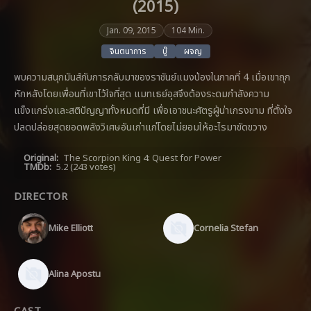
(2015)
Jan. 09, 2015
104 Min.
จินตนาการ
บู๊
ผจญ
พบความสนุกมันส์กับการกลับมาของราชันย์แมงป่องในภาคที่ 4 เมื่อเขาถุก
หักหลังโดยเพื่อนที่เขาไว้ใจที่สุด แมทเธย์อุสจึงต้องระดมกำลังความ
แข็งแกร่งและสติปัญญาทั้งหมดที่มี เพื่อเอาชนะศัตรูผู้น่าเกรงขาม ที่ตั้งใจ
ปลดปล่อยสุดยอดพลังวิเศษอันเก่าแก่โดยไม่ยอมให้อะไรมาขัดขวาง
Original:
The Scorpion King 4: Quest for Power
TMDb:
5.2
(243 votes)
DIRECTOR
Mike Elliott
Cornelia Stefan
Alina Apostu