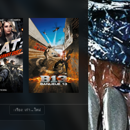
↕
เรียง: เก่า→ใหม่