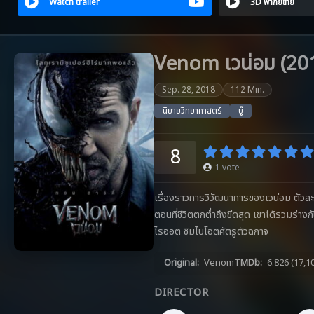
Watch trailer
3D พากย์ไทย
Venom เวน่อม (20
Sep. 28, 2018
112 Min.
นิยายวิทยาศาสตร์
บู๊
8
1
vote
เรื่องราวการวิวัฒนาการของเวน่อม ตัวละคร
ตอนที่ชีวิตตกต่ำถึงขีดสุด เขาได้รวมร่างก
ไรออต ซิมไบโอตศัตรูตัวฉกาจ
Original:
Venom
TMDb:
6.826
(17,1
DIRECTOR