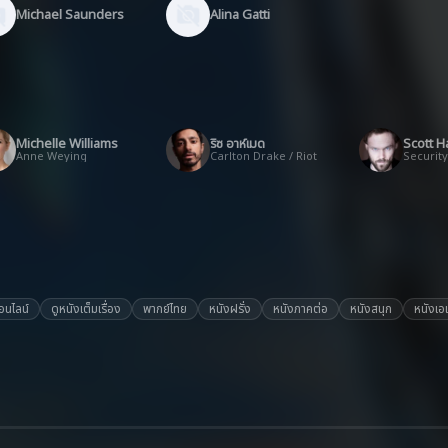
Michael Saunders
Alina Gatti
Michelle Williams
ริซ อาห์เมด
Scott 
Anne Weying
Carlton Drake / Riot
อนไลน์
ดูหนังเต็มเรื่อง
พากย์ไทย
หนังฝรั่ง
หนังภาคต่อ
หนังสนุก
หนังเอเ