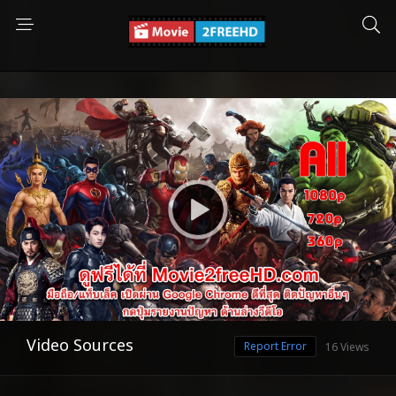
Video Sources
Report Error
16 Views