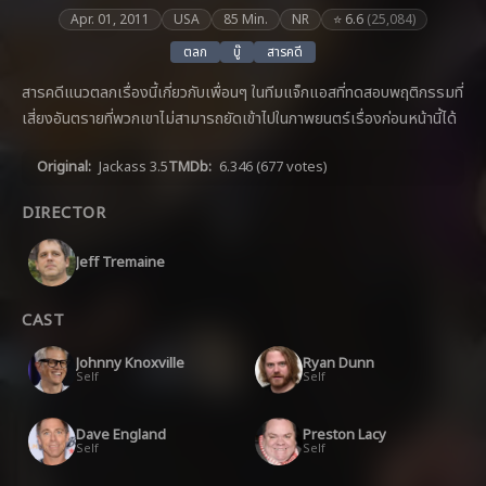
Apr. 01, 2011
USA
85 Min.
NR
⭐ 6.6
(25,084)
ตลก
บู๊
สารคดี
สารคดีแนวตลกเรื่องนี้เกี่ยวกับเพื่อนๆ ในทีมแจ็กแอสที่ทดสอบพฤติกรรมที่
เสี่ยงอันตรายที่พวกเขาไม่สามารถยัดเข้าไปในภาพยนตร์เรื่องก่อนหน้านี้ได้
Original:
Jackass 3.5
TMDb:
6.346
(677 votes)
DIRECTOR
Jeff Tremaine
CAST
Johnny Knoxville
Ryan Dunn
Self
Self
Dave England
Preston Lacy
Self
Self