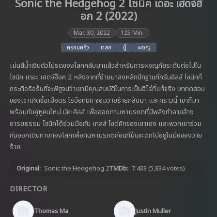
Sonic the Hedgehog 2 โซนิค เดอะ เฮดจ์ฮ็
อก 2 (2022)
Mar. 30, 2022
125 Min.
ครอบครัว
ตลก
บู๊
ผจญ
เม่นสีน้ำเงินตัวโปรดของโลกกลับมาแล้วสำหรับการผจญภัยระดับต่อไปใน
โซนิค เดอะ เฮดจ์ฮ็อค 2 หลังจากที่ย้ายมาลงหลักปักฐานที่กรีนฮิลส์ โซนิคก็
กระตือรือร้นที่จะพิสูจน์ว่าเขามีคุณสมบัติในการเป็นฮีโร่ที่แท้จริง บททดสอบ
ของเขาเกิดขึ้นเมื่อดร.โรบ็อทนิค จอมวายร้ายกลับมา และคราวนี้ เขาก็มา
พร้อมกับคู่หูคนใหม่ นัคเคิลส์ เพื่อออกตามหามรกตที่มีพลังทำลายล้าง
อารยธรรม โซนิคได้ร่วมมือกับ เทลส์ ไซด์คิกของเขาเอง และพวกเขาร่วม
กันออกเดินทางท่องโลกเพื่อค้นหามรกตก่อนที่มันจะตกไปอยู่ในมือของวาย
ร้าย
Original:
Sonic the Hedgehog 2
TMDb:
7.433
(5,834 votes)
DIRECTOR
Thomas Ma
Justin Muller