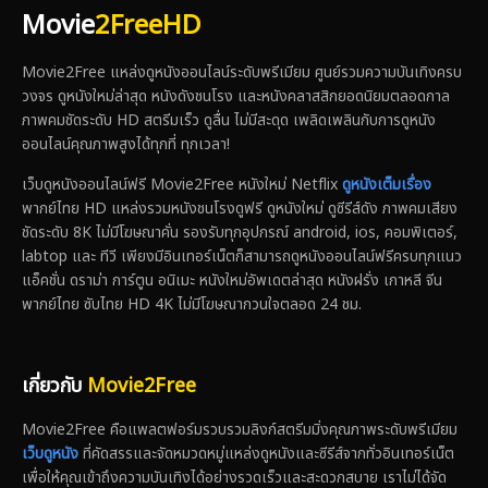
Movie
2FreeHD
Movie2Free แหล่งดูหนังออนไลน์ระดับพรีเมียม ศูนย์รวมความบันเทิงครบ
วงจร ดูหนังใหม่ล่าสุด หนังดังชนโรง และหนังคลาสสิกยอดนิยมตลอดกาล
ภาพคมชัดระดับ HD สตรีมเร็ว ดูลื่น ไม่มีสะดุด เพลิดเพลินกับการดูหนัง
ออนไลน์คุณภาพสูงได้ทุกที่ ทุกเวลา!
เว็บดูหนังออนไลน์ฟรี Movie2Free หนังใหม่ Netflix
ดูหนังเต็มเรื่อง
พากย์ไทย HD แหล่งรวมหนังชนโรงดูฟรี ดูหนังใหม่ ดูซีรีส์ดัง ภาพคมเสียง
ชัดระดับ 8K ไม่มีโฆษณาคั่น รองรับทุกอุปกรณ์ android, ios, คอมพิเตอร์,
labtop และ ทีวี เพียงมีอินเทอร์เน็ตก็สามารถดูหนังออนไลน์ฟรีครบทุกแนว
แอ็คชั่น ดราม่า การ์ตูน อนิเมะ หนังใหม่อัพเดตล่าสุด หนังฝรั่ง เกาหลี จีน
พากย์ไทย ซับไทย HD 4K ไม่มีโฆษณากวนใจตลอด 24 ชม.
เกี่ยวกับ
Movie2Free
Movie2Free คือแพลตฟอร์มรวบรวมลิงก์สตรีมมิ่งคุณภาพระดับพรีเมียม
เว็บดูหนัง
ที่คัดสรรและจัดหมวดหมู่แหล่งดูหนังและซีรีส์จากทั่วอินเทอร์เน็ต
เพื่อให้คุณเข้าถึงความบันเทิงได้อย่างรวดเร็วและสะดวกสบาย เราไม่ได้จัด