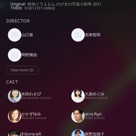
Original:
映画ドラえもん のび太の宇宙小戦争 2021
TMDb:
6.561
(131 votes)
DIRECTOR
山口晋
加来哲郎
岡野慎吾
View more (2)
CAST
水田わさび
大原めぐみ
Doraemon (voice)
Nobita (voice)
かかずゆみ
สุบารุ คิมูระ
Shizuka (voice)
Gian (voice)
โทโมกาซุ เซกิ
萩野志保子