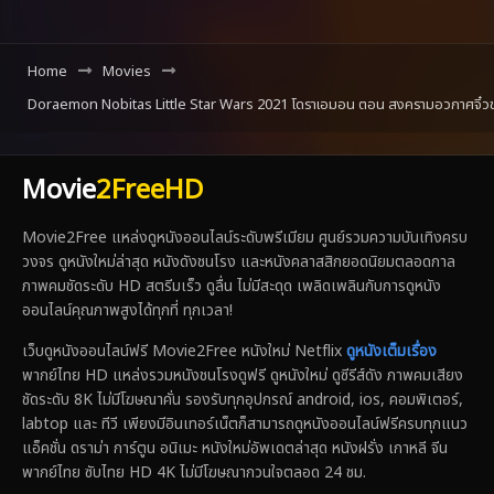
Home
Movies
Doraemon Nobitas Little Star Wars 2021 โดราเอมอน ตอน สงครามอวกาศจิ๋วข
Movie
2FreeHD
Movie2Free แหล่งดูหนังออนไลน์ระดับพรีเมียม ศูนย์รวมความบันเทิงครบ
วงจร ดูหนังใหม่ล่าสุด หนังดังชนโรง และหนังคลาสสิกยอดนิยมตลอดกาล
ภาพคมชัดระดับ HD สตรีมเร็ว ดูลื่น ไม่มีสะดุด เพลิดเพลินกับการดูหนัง
ออนไลน์คุณภาพสูงได้ทุกที่ ทุกเวลา!
เว็บดูหนังออนไลน์ฟรี Movie2Free หนังใหม่ Netflix
ดูหนังเต็มเรื่อง
พากย์ไทย HD แหล่งรวมหนังชนโรงดูฟรี ดูหนังใหม่ ดูซีรีส์ดัง ภาพคมเสียง
ชัดระดับ 8K ไม่มีโฆษณาคั่น รองรับทุกอุปกรณ์ android, ios, คอมพิเตอร์,
labtop และ ทีวี เพียงมีอินเทอร์เน็ตก็สามารถดูหนังออนไลน์ฟรีครบทุกแนว
แอ็คชั่น ดราม่า การ์ตูน อนิเมะ หนังใหม่อัพเดตล่าสุด หนังฝรั่ง เกาหลี จีน
พากย์ไทย ซับไทย HD 4K ไม่มีโฆษณากวนใจตลอด 24 ชม.