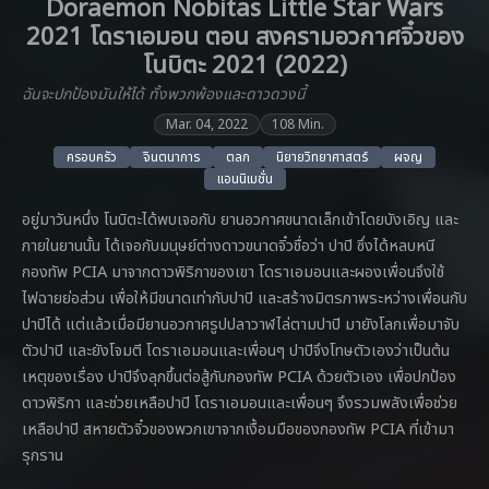
Doraemon Nobitas Little Star Wars
2021 โดราเอมอน ตอน สงครามอวกาศจิ๋วของ
โนบิตะ 2021 (2022)
ฉันจะปกป้องมันให้ได้ ทั้งพวกพ้องและดาวดวงนี้
Mar. 04, 2022
108 Min.
ครอบครัว
จินตนาการ
ตลก
นิยายวิทยาศาสตร์
ผจญ
แอนนิเมชั่น
อยู่มาวันหนึ่ง โนบิตะได้พบเจอกับ ยานอวกาศขนาดเล็กเข้าโดยบังเอิญ และ
ภายในยานนั้น ได้เจอกับมนุษย์ต่างดาวขนาดจิ๋วชื่อว่า ปาปิ ซึ่งได้หลบหนี
กองทัพ PCIA มาจากดาวพิริกาของเขา โดราเอมอนและผองเพื่อนจึงใช้
ไฟฉายย่อส่วน เพื่อให้มีขนาดเท่ากับปาปิ และสร้างมิตรภาพระหว่างเพื่อนกับ
ปาปิได้ แต่แล้วเมื่อมียานอวกาศรูปปลาวาฬไล่ตามปาปิ มายังโลกเพื่อมาจับ
ตัวปาปิ และยังโจมตี โดราเอมอนและเพื่อนๆ ปาปิจึงโทษตัวเองว่าเป็นต้น
เหตุของเรื่อง ปาปิจึงลุกขึ้นต่อสู้กับกองทัพ PCIA ด้วยตัวเอง เพื่อปกป้อง
ดาวพิริกา และช่วยเหลือปาปิ โดราเอมอนและเพื่อนๆ จึงรวมพลังเพื่อช่วย
เหลือปาปิ สหายตัวจิ๋วของพวกเขาจากเงื้อมมือของกองทัพ PCIA ที่เข้ามา
รุกราน