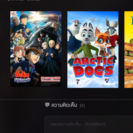
💬 ความคิดเห็น
(0)