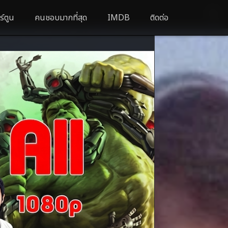
ร์ตูน
คนชอบมากที่สุด
IMDB
ติดต่อ