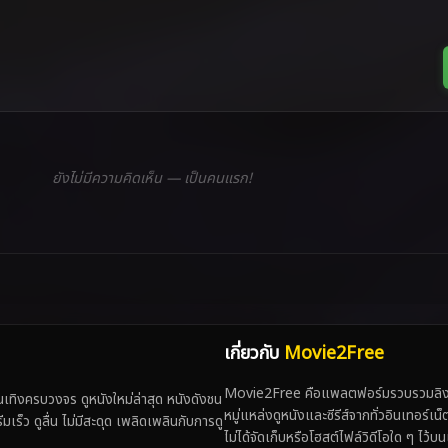
ยังไม่มีความคิดเห็น — เป็นคนแรก!
เกี่ยวกับ
Movie2Free
Movie2Free คือแพลตฟอร์มรวบรวมลิงก์
ทิงครบวงจร ดูหนังใหม่ล่าสุด หนังดังชน
หมู่แหล่งดูหนังและซีรีส์จากทั่วอินเทอร์เ
 ดูลื่น ไม่มีสะดุด เพลิดเพลินกับการดู
ไม่ได้จัดเก็บหรือโฮสต์ไฟล์วิดีโอใด ๆ ไว้บน