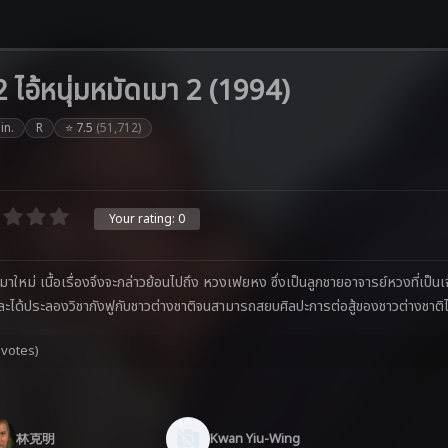
อ้หนุ่มหมัดเมา 2 (1994)
in.
R
⭐ 7.5
(51,712)
Your rating:
0
นมาใหม่ เนื้อเรื่องจึงจะกล่าวย้อนไปถึง หวงเฟยหง ซึ่งเป็นลูกชายอาจารย์หวงที่เป็นเจ
อ และได้ประลองวิชากังฟูกับชาวต่างชาติจนสามารถสยบศิลปะการต่อสู้ของชาวต่างชาติไ
 votes)
林克明
Kwan Yiu-Wing