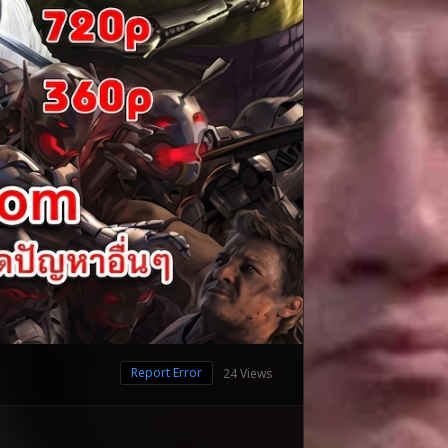
Report Error
24 Views