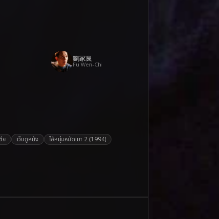
劉家良
Fu Wen-Chi
ชีย
เว็บดูหนัง
ไอ้หนุ่มหมัดเมา 2 (1994)