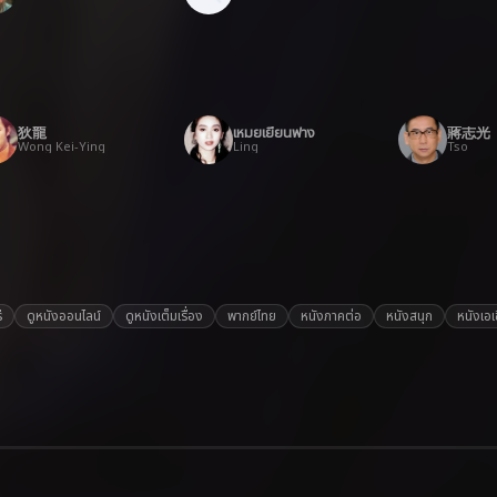
狄龍
เหมยเยี่ยนฟาง
蔣志光
Wong Kei-Ying
Ling
Tso
ี
ดูหนังออนไลน์
ดูหนังเต็มเรื่อง
พากย์ไทย
หนังภาคต่อ
หนังสนุก
หนังเอเ