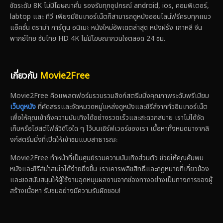
ชัดระดับ 8K ไม่มีโฆษณาคั่น รองรับทุกอุปกรณ์ android, ios, คอมพิเตอร์,
labtop และ ทีวี เพียงมีอินเทอร์เน็ตก็สามารถดูหนังออนไลน์ฟรีครบทุกแนว
แอ็คชั่น ดราม่า การ์ตูน อนิเมะ หนังใหม่อัพเดตล่าสุด หนังฝรั่ง เกาหลี จีน
พากย์ไทย ซับไทย HD 4K ไม่มีโฆษณากวนใจตลอด 24 ชม.
เกี่ยวกับ
Movie2Free
Movie2Free คือแพลตฟอร์มรวบรวมลิงก์สตรีมมิ่งคุณภาพระดับพรีเมียม
เว็บดูหนัง
ที่คัดสรรและจัดหมวดหมู่แหล่งดูหนังและซีรีส์จากทั่วอินเทอร์เน็ต
เพื่อให้คุณเข้าถึงความบันเทิงได้อย่างรวดเร็วและสะดวกสบาย เราไม่ได้จัด
เก็บหรือโฮสต์ไฟล์วิดีโอใด ๆ ไว้บนเซิร์ฟเวอร์ของเรา เนื้อหาทั้งหมดมาจากลิ
งก์สตรีมมิ่งที่เปิดให้เข้าชมแบบสาธารณะ
Movie2Free ทำหน้าที่เป็นศูนย์รวมความบันเทิงส่วนตัว ช่วยให้คุณค้นพบ
หนังและซีรีส์น่าสนใจได้ง่ายยิ่งขึ้น เราเคารพลิขสิทธิ์และกฎหมายที่เกี่ยวข้อง
และขอสนับสนุนให้ผู้ใช้งานอุดหนุนผลงานจากช่องทางอย่างเป็นทางการของผู้
สร้างเนื้อหา รับชมอย่างมีความรับผิดชอบ!