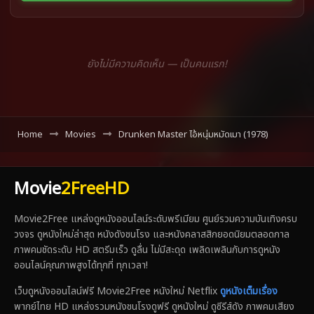
ยังไม่มีความคิดเห็น — เป็นคนแรก!
Home
Movies
Drunken Master ไอ้หนุ่มหมัดเมา (1978)
Movie
2FreeHD
Movie2Free แหล่งดูหนังออนไลน์ระดับพรีเมียม ศูนย์รวมความบันเทิงครบ
วงจร ดูหนังใหม่ล่าสุด หนังดังชนโรง และหนังคลาสสิกยอดนิยมตลอดกาล
ภาพคมชัดระดับ HD สตรีมเร็ว ดูลื่น ไม่มีสะดุด เพลิดเพลินกับการดูหนัง
ออนไลน์คุณภาพสูงได้ทุกที่ ทุกเวลา!
เว็บดูหนังออนไลน์ฟรี Movie2Free หนังใหม่ Netflix
ดูหนังเต็มเรื่อง
พากย์ไทย HD แหล่งรวมหนังชนโรงดูฟรี ดูหนังใหม่ ดูซีรีส์ดัง ภาพคมเสียง