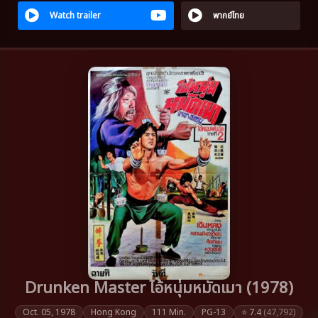
Watch trailer
พากย์ไทย
Drunken Master ไอ้หนุ่มหมัดเมา (1978)
Oct. 05, 1978
Hong Kong
111 Min.
PG-13
⭐ 7.4
(47,792)