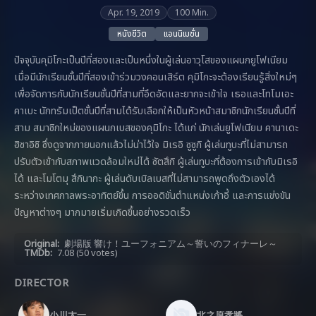
Apr. 19, 2019
100 Min.
หนังชีวิต
แอนนิเมชั่น
ปัจจุบันคุมิโกะเป็นปีที่สองและเป็นหนึ่งในผู้เล่นอาวุโสของแผนกยูโฟเนียม
เมื่อมีนักเรียนชั้นปีที่สองเข้าร่วมวงคอนเสิร์ต คุมิโกะจะต้องเรียนรู้สิ่งใหม่ๆ
เพื่อจัดการกับนักเรียนชั้นปีที่สามที่อึดอัดและยากจะเข้าใจ เธอและโทโมเอะ
คาเบะ นักทรัมเป็ตชั้นปีที่สามได้รับเลือกให้เป็นหัวหน้าสมาชิกนักเรียนชั้นปีที่
สาม สมาชิกใหม่ของแผนกเบสของคุมิโกะ ได้แก่ นักเล่นยูโฟเนียม คานาเดะ
ฮิซาอิชิ ซึ่งดูจากภายนอกแล้วไม่น่าไว้ใจ มิเรอิ ซูซูกิ ผู้เล่นทูบะที่ไม่สามารถ
ปรับตัวเข้ากับสภาพแวดล้อมใหม่ได้ ซัตสึกิ ผู้เล่นทูบะที่ต้องการเข้ากับมิเรอิ
ได้ และโมโตมุ สึกินากะ ผู้เล่นดับเบิลเบสที่ไม่สามารถพูดถึงตัวเองได้
ระหว่างเทศกาลพระอาทิตย์ขึ้น การออดิชั่นตำแหน่งเก้าอี้ และการแข่งขัน
ปัญหาต่างๆ มากมายเริ่มเกิดขึ้นอย่างรวดเร็ว
Original:
劇場版 響け！ユーフォニアム～誓いのフィナーレ～
TMDb:
7.08
(50 votes)
DIRECTOR
小川太一
北之原孝將