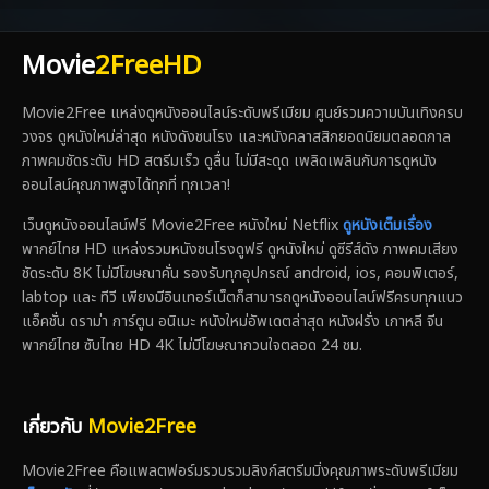
Movie
2FreeHD
Movie2Free แหล่งดูหนังออนไลน์ระดับพรีเมียม ศูนย์รวมความบันเทิงครบ
วงจร ดูหนังใหม่ล่าสุด หนังดังชนโรง และหนังคลาสสิกยอดนิยมตลอดกาล
ภาพคมชัดระดับ HD สตรีมเร็ว ดูลื่น ไม่มีสะดุด เพลิดเพลินกับการดูหนัง
ออนไลน์คุณภาพสูงได้ทุกที่ ทุกเวลา!
เว็บดูหนังออนไลน์ฟรี Movie2Free หนังใหม่ Netflix
ดูหนังเต็มเรื่อง
พากย์ไทย HD แหล่งรวมหนังชนโรงดูฟรี ดูหนังใหม่ ดูซีรีส์ดัง ภาพคมเสียง
ชัดระดับ 8K ไม่มีโฆษณาคั่น รองรับทุกอุปกรณ์ android, ios, คอมพิเตอร์,
labtop และ ทีวี เพียงมีอินเทอร์เน็ตก็สามารถดูหนังออนไลน์ฟรีครบทุกแนว
แอ็คชั่น ดราม่า การ์ตูน อนิเมะ หนังใหม่อัพเดตล่าสุด หนังฝรั่ง เกาหลี จีน
พากย์ไทย ซับไทย HD 4K ไม่มีโฆษณากวนใจตลอด 24 ชม.
เกี่ยวกับ
Movie2Free
Movie2Free คือแพลตฟอร์มรวบรวมลิงก์สตรีมมิ่งคุณภาพระดับพรีเมียม