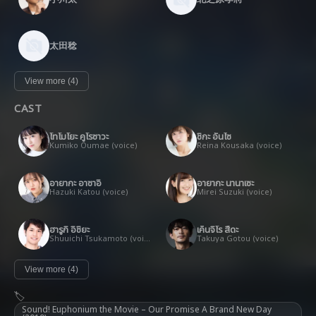
太田稔
View more (4)
CAST
โทโมโยะ คูโรซาวะ
ชิกะ อันไซ
Kumiko Oumae (voice)
Reina Kousaka (voice)
อายากะ อาซาอิ
อายากะ นานาเซะ
Hazuki Katou (voice)
Mirei Suzuki (voice)
ฮารูกิ อิชิยะ
เค็นจิโร สึดะ
Shuuichi Tsukamoto (voice)
Takuya Gotou (voice)
View more (4)
Sound! Euphonium the Movie – Our Promise A Brand New Day