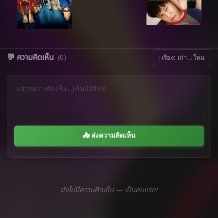
💬 ความคิดเห็น
(0)
↕
เรียง: เก่า→ใหม่
📤 ส่งความคิดเห็น
ยังไม่มีความคิดเห็น — เป็นคนแรก!