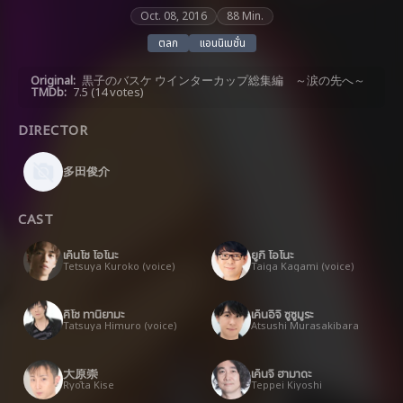
Oct. 08, 2016
88 Min.
ตลก
แอนนิเมชั่น
Original:
黒子のバスケ ウインターカップ総集編 ～涙の先へ～
TMDb:
7.5
(14 votes)
DIRECTOR
多田俊介
CAST
เค็นโช โอโนะ
ยูกิ โอโนะ
Tetsuya Kuroko (voice)
Taiga Kagami (voice)
คิโช ทานิยามะ
เค็นอิจิ ซูซูมูระ
Tatsuya Himuro (voice)
Atsushi Murasakibara
大原崇
เค็นจิ ฮามาดะ
Ryōta Kise
Teppei Kiyoshi