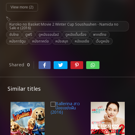
View more (2)
Kuroko no Basket Movie 2 Winter Cup Soushuuhen - Namida no
Saki e (2016)
ซับไทย
ดูฟรี
ดูหนังออนไลน์
ดูหนังเต็มเรื่อง
พากย์ไทย
หนังการ์ตูน
หนังภาคต่อ
หนังสนุก
หนังเอเชีย
เว็บดูหนัง
Shared
0
Similar titles