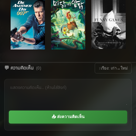
💬 ความคิดเห็น
(0)
↕
เรียง: เก่า→ใหม่
📤 ส่งความคิดเห็น