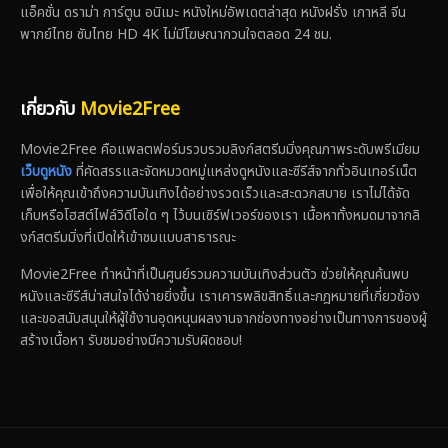
แอ็คชั่น ดราม่า การ์ตูน อนิเมะ หนังใหม่อัพเดตล่าสุด หนังฝรั่ง เกาหลี จีน
พากย์ไทย ซับไทย HD 4K ไม่มีโฆษณากวนใจตลอด 24 ชม.
เกี่ยวกับ
Movie2Free
Movie2Free คือแพลตฟอร์มรวบรวมลิงก์สตรีมมิ่งคุณภาพระดับพรีเมียม
เว็บดูหนัง
ที่คัดสรรและจัดหมวดหมู่แหล่งดูหนังและซีรีส์จากทั่วอินเทอร์เน็ต
เพื่อให้คุณเข้าถึงความบันเทิงได้อย่างรวดเร็วและสะดวกสบาย เราไม่ได้จัด
เก็บหรือโฮสต์ไฟล์วิดีโอใด ๆ ไว้บนเซิร์ฟเวอร์ของเรา เนื้อหาทั้งหมดมาจากลิ
งก์สตรีมมิ่งที่เปิดให้เข้าชมแบบสาธารณะ
Movie2Free ทำหน้าที่เป็นศูนย์รวมความบันเทิงส่วนตัว ช่วยให้คุณค้นพบ
หนังและซีรีส์น่าสนใจได้ง่ายยิ่งขึ้น เราเคารพลิขสิทธิ์และกฎหมายที่เกี่ยวข้อง
และขอสนับสนุนให้ผู้ใช้งานอุดหนุนผลงานจากช่องทางอย่างเป็นทางการของผู้
สร้างเนื้อหา รับชมอย่างมีความรับผิดชอบ!