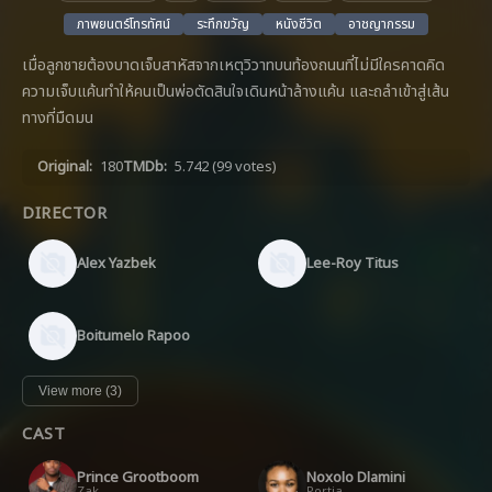
ภาพยนตร์โทรทัศน์
ระทึกขวัญ
หนังชีวิต
อาชญากรรม
เมื่อลูกชายต้องบาดเจ็บสาหัสจากเหตุวิวาทบนท้องถนนที่ไม่มีใครคาดคิด
ความเจ็บแค้นทำให้คนเป็นพ่อตัดสินใจเดินหน้าล้างแค้น และถลำเข้าสู่เส้น
ทางที่มืดมน
Original:
180
TMDb:
5.742
(99 votes)
DIRECTOR
Alex Yazbek
Lee-Roy Titus
Boitumelo Rapoo
View more (3)
CAST
Prince Grootboom
Noxolo Dlamini
Zak
Portia