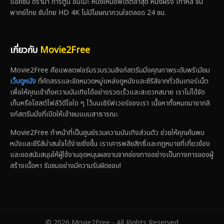
แอ็คชั่น ดราม่า การ์ตูน อนิเมะ หนังใหม่อัพเดตล่าสุด หนังฝรั่ง เกาหลี จีน
พากย์ไทย ซับไทย HD 4K ไม่มีโฆษณากวนใจตลอด 24 ชม.
เกี่ยวกับ
Movie2Free
Movie2Free คือแพลตฟอร์มรวบรวมลิงก์สตรีมมิ่งคุณภาพระดับพรีเมียม
เว็บดูหนัง
ที่คัดสรรและจัดหมวดหมู่แหล่งดูหนังและซีรีส์จากทั่วอินเทอร์เน็ต
เพื่อให้คุณเข้าถึงความบันเทิงได้อย่างรวดเร็วและสะดวกสบาย เราไม่ได้จัด
เก็บหรือโฮสต์ไฟล์วิดีโอใด ๆ ไว้บนเซิร์ฟเวอร์ของเรา เนื้อหาทั้งหมดมาจากลิ
งก์สตรีมมิ่งที่เปิดให้เข้าชมแบบสาธารณะ
Movie2Free ทำหน้าที่เป็นศูนย์รวมความบันเทิงส่วนตัว ช่วยให้คุณค้นพบ
หนังและซีรีส์น่าสนใจได้ง่ายยิ่งขึ้น เราเคารพลิขสิทธิ์และกฎหมายที่เกี่ยวข้อง
และขอสนับสนุนให้ผู้ใช้งานอุดหนุนผลงานจากช่องทางอย่างเป็นทางการของผู้
สร้างเนื้อหา รับชมอย่างมีความรับผิดชอบ!
© 2026 Movie2Free - All Rights Reserved