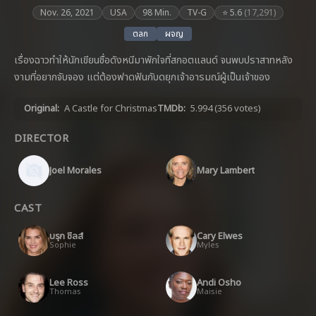
Nov. 26, 2021
USA
98 Min.
TV-G
⭐ 5.6
(17,291)
ตลก
ผจญ
เรื่องฉาวทำให้นักเขียนชื่อดังหนีมาพักใจที่สกอตแลนด์ จนพบปราสาทหลัง
งามที่อยากจับจอง แต่ต้องฟาดฟันกับดยุกเจ้าอารมณ์ผู้เป็นเจ้าของ
Original:
A Castle for Christmas
TMDb:
5.994
(356 votes)
DIRECTOR
Joel Morales
Mary Lambert
CAST
บรุก ชีลส์
Cary Elwes
Sophie
Myles
Lee Ross
Andi Osho
Thomas
Maisie