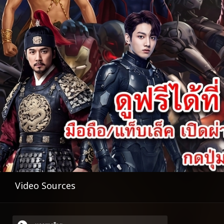
Video Sources