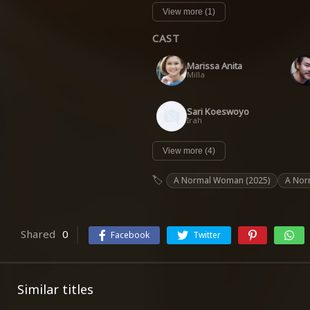
View more (1)
CAST
Marissa Anita
Milla
Sari Koeswoyo
Irah
View more (4)
A Normal Woman (2025)
A Nor
Shared
0
Facebook
Twitter
Similar titles