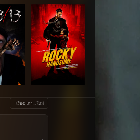
↕
เรียง: เก่า→ใหม่