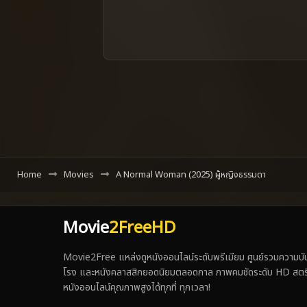
Home
Movies
A Normal Woman (2025) ผู้หญิงธรรมดา
Movie
2FreeHD
Movie2Free แหล่งดูหนังออนไลน์ระดับพรีเมียม ศูนย์รวมความบันเ
โรง และหนังคลาสสิกยอดนิยมตลอดกาล ภาพคมชัดระดับ HD สตรีมเร็ว
หนังออนไลน์คุณภาพสูงได้ทุกที่ ทุกเวลา!