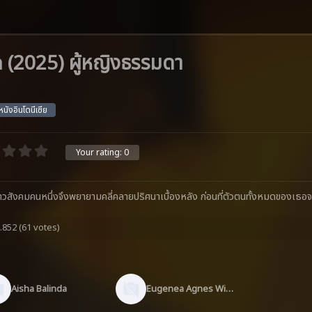
2025) ผู้หญิงธรรมดา
หนังอินโดนีเซีย
Your rating:
0
 สาวสังคมคนหนึ่งจึงพยายามคลี่คลายปริศนาเบื้องหลัง ก่อนที่ตัวตนทั้งหมดของเธ
.852
(61 votes)
Aisha Balinda
Eugenea Agnes Widayanti