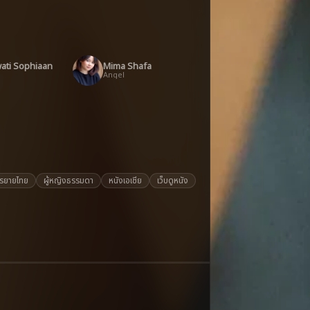
ati Sophiaan
Mima Shafa
Angel
รยายไทย
ผู้หญิงธรรมดา
หนังเอเชีย
เว็บดูหนัง