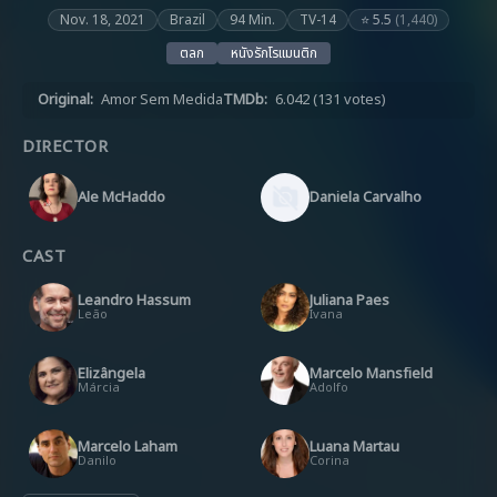
Nov. 18, 2021
Brazil
94 Min.
TV-14
⭐ 5.5
(1,440)
ตลก
หนังรักโรแมนติก
Original:
Amor Sem Medida
TMDb:
6.042
(131 votes)
DIRECTOR
Ale McHaddo
Daniela Carvalho
CAST
Leandro Hassum
Juliana Paes
Leão
Ivana
Elizângela
Marcelo Mansfield
Márcia
Adolfo
Marcelo Laham
Luana Martau
Danilo
Corina