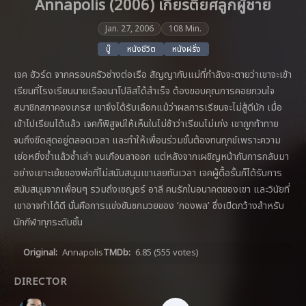
Annapolis (2006) เกียรติยศลูกผู้ชาย
Jan. 27, 2006
108 Min.
บู๊
หนังชีวิต
หนังฝรั่ง
เจค ฮัวร์ด จากครอบครัวช่างต่อเรือ สัญญากับแม่ที่กำลังจะตายว่าเขาจะเข้า
เรียนที่โรงเรียนนายเรืออนาโปลิสได้สำเร็จ ต้องขอบคุณการคอยกวนใจ
สมาชิกสภาคองเกรส เขาจึงได้รับเลือกแม้ว่าผลการเรียนจะไม่สู้ดีนัก เมื่อ
เข้าไปเรียนได้แล้ว เจคก็พิสูจน์ให้เห็นในไม่ช้าว่าเรียนไม่เก่ง เขาถูกท้าทาย
จนถึงขีดสุดอยู่ตลอดเวลา และทำให้เพื่อนร่วมชั้นต้องทนทุกข์เพราะความ
เย่อหยิ่งซ้ำแล้วซ้ำเล่า จนเกือบลาออก แต่หลังจากเผชิญหน้ากับการกลับมา
อย่างเยาะเย้ยของพ่อที่ไม่สนับสนุนเขาเลยทันเวลา เจคผู้ดื้อรั้นก็ได้รับการ
สนับสนุนจากเพื่อนๆ รวมถึงเซญอร์ อาลี คนรักในอนาคตของเขา และวินัยที่
เขาอาจทำได้ดี นั่นคือการแข่งขันชกมวยของ ‘กองพล’ ซึ่งเปิดกว้างสำหรับ
นักกีฬาทุกระดับชั้น
Original:
Annapolis
TMDb:
6.85
(555 votes)
DIRECTOR