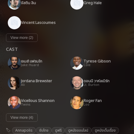
จัสติน ลิน
Greg Hale
Vincent Lascoumes
View more (2)
CAST
เจมส์ แฟรนโก
Tyrese Gibson
Jake Huard
Cole
Jordana Brewster
ดอนนี่ วาห์ลเบิร์ก
Ali
Lt. Burton
Vicellous Shannon
Roger Fan
Twins
Loo
View more (4)
Annapolis
ซับไทย
ดูฟรี
ดูหนังออนไลน์
ดูหนังเต็มเรื่อง