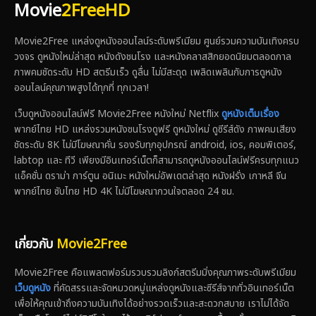
Movie
2FreeHD
Movie2Free แหล่งดูหนังออนไลน์ระดับพรีเมียม ศูนย์รวมความบันเทิงครบ
วงจร ดูหนังใหม่ล่าสุด หนังดังชนโรง และหนังคลาสสิกยอดนิยมตลอดกาล
ภาพคมชัดระดับ HD สตรีมเร็ว ดูลื่น ไม่มีสะดุด เพลิดเพลินกับการดูหนัง
ออนไลน์คุณภาพสูงได้ทุกที่ ทุกเวลา!
เว็บดูหนังออนไลน์ฟรี Movie2Free หนังใหม่ Netflix
ดูหนังเต็มเรื่อง
พากย์ไทย HD แหล่งรวมหนังชนโรงดูฟรี ดูหนังใหม่ ดูซีรีส์ดัง ภาพคมเสียง
ชัดระดับ 8K ไม่มีโฆษณาคั่น รองรับทุกอุปกรณ์ android, ios, คอมพิเตอร์,
labtop และ ทีวี เพียงมีอินเทอร์เน็ตก็สามารถดูหนังออนไลน์ฟรีครบทุกแนว
แอ็คชั่น ดราม่า การ์ตูน อนิเมะ หนังใหม่อัพเดตล่าสุด หนังฝรั่ง เกาหลี จีน
พากย์ไทย ซับไทย HD 4K ไม่มีโฆษณากวนใจตลอด 24 ชม.
เกี่ยวกับ
Movie2Free
Movie2Free คือแพลตฟอร์มรวบรวมลิงก์สตรีมมิ่งคุณภาพระดับพรีเมียม
เว็บดูหนัง
ที่คัดสรรและจัดหมวดหมู่แหล่งดูหนังและซีรีส์จากทั่วอินเทอร์เน็ต
เพื่อให้คุณเข้าถึงความบันเทิงได้อย่างรวดเร็วและสะดวกสบาย เราไม่ได้จัด