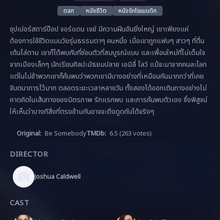
ตลก
หนังชีวิต
หนังรักโรแมนติก
ซุปเปอร์สตาร์ป๊อป จอร์แดน เจย์ มีความฝันอันยิ่งใหญ่ เขาเพียงแค่
ต้องการใช้ชีวิตแบบวัยรุ่นธรรมดาๆ คนหนึ่ง เมื่อเขาถูกแฟนๆ สาวๆ ที่ตื่น
เต้นไล่ตาม เขาก็ได้พบกับที่ซ่อนตัวที่สมบูรณ์แบบ และเพื่อนใหม่ที่ไม่เต็มใจ
จากเมืองเล็กๆ นักเรียนศิลปะมัธยมปลาย เอมิลี่ โลว์ แม้จะมาจากคนละโลก
แต่ในไม่ช้าพวกเขาก็ค้นพบว่าพวกเขามีบางอย่างที่เหมือนกันมากกว่าที่เคย
จินตนาการไว้มาก ตลอดระยะเวลาหลายวัน ทั้งสองได้ออกเดินทางอย่างไม่
คาดคิดในเส้นทางของมิตรภาพ รักแรกพบ และการค้นพบตัวเอง ซึ่งพิสูจน์
ให้เห็นว่าบางทีสิ่งที่ตรงข้ามกันอาจจะดึงดูดกันได้จริงๆ
Original:
Be Somebody
TMDb:
6.5
(263 votes)
DIRECTOR
Joshua Caldwell
CAST