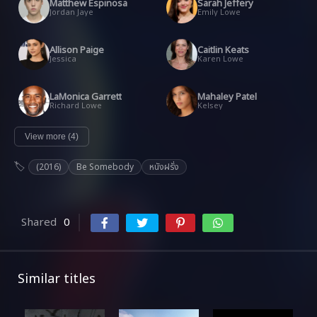
Matthew Espinosa
Sarah Jeffery
Jordan Jaye
Emily Lowe
Allison Paige
Caitlin Keats
Jessica
Karen Lowe
LaMonica Garrett
Mahaley Patel
Richard Lowe
Kelsey
View more (4)
(2016)
Be Somebody
หนังฝรั่ง
Shared
0
Similar titles