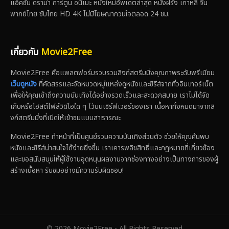
แอ็คชั่น ดราม่า การ์ตูน อนิเมะ หนังใหม่อัพเดตล่าสุด หนังฝรั่ง เกาหลี จีน
พากย์ไทย ซับไทย HD 4K ไม่มีโฆษณากวนใจตลอด 24 ชม.
เกี่ยวกับ
Movie2Free
Movie2Free คือแพลตฟอร์มรวบรวมลิงก์สตรีมมิ่งคุณภาพระดับพรีเมียม
เว็บดูหนัง
ที่คัดสรรและจัดหมวดหมู่แหล่งดูหนังและซีรีส์จากทั่วอินเทอร์เน็ต
เพื่อให้คุณเข้าถึงความบันเทิงได้อย่างรวดเร็วและสะดวกสบาย เราไม่ได้จัด
เก็บหรือโฮสต์ไฟล์วิดีโอใด ๆ ไว้บนเซิร์ฟเวอร์ของเรา เนื้อหาทั้งหมดมาจากลิ
งก์สตรีมมิ่งที่เปิดให้เข้าชมแบบสาธารณะ
Movie2Free ทำหน้าที่เป็นศูนย์รวมความบันเทิงส่วนตัว ช่วยให้คุณค้นพบ
หนังและซีรีส์น่าสนใจได้ง่ายยิ่งขึ้น เราเคารพลิขสิทธิ์และกฎหมายที่เกี่ยวข้อง
และขอสนับสนุนให้ผู้ใช้งานอุดหนุนผลงานจากช่องทางอย่างเป็นทางการของผู้
สร้างเนื้อหา รับชมอย่างมีความรับผิดชอบ!
© 2026 Movie2Free - All Rights Reserved