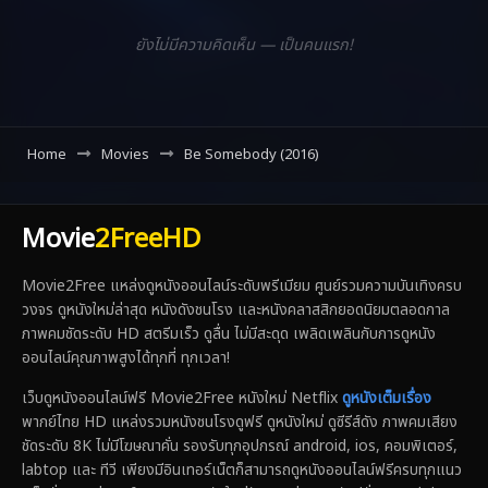
ยังไม่มีความคิดเห็น — เป็นคนแรก!
Home
Movies
Be Somebody (2016)
Movie
2FreeHD
Movie2Free แหล่งดูหนังออนไลน์ระดับพรีเมียม ศูนย์รวมความบันเทิงครบ
วงจร ดูหนังใหม่ล่าสุด หนังดังชนโรง และหนังคลาสสิกยอดนิยมตลอดกาล
ภาพคมชัดระดับ HD สตรีมเร็ว ดูลื่น ไม่มีสะดุด เพลิดเพลินกับการดูหนัง
ออนไลน์คุณภาพสูงได้ทุกที่ ทุกเวลา!
เว็บดูหนังออนไลน์ฟรี Movie2Free หนังใหม่ Netflix
ดูหนังเต็มเรื่อง
พากย์ไทย HD แหล่งรวมหนังชนโรงดูฟรี ดูหนังใหม่ ดูซีรีส์ดัง ภาพคมเสียง
ชัดระดับ 8K ไม่มีโฆษณาคั่น รองรับทุกอุปกรณ์ android, ios, คอมพิเตอร์,
labtop และ ทีวี เพียงมีอินเทอร์เน็ตก็สามารถดูหนังออนไลน์ฟรีครบทุกแนว