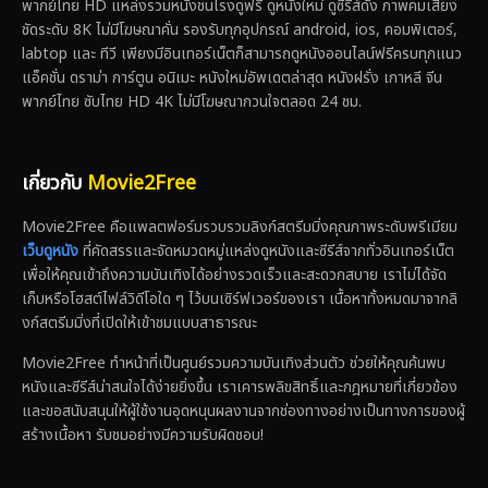
พากย์ไทย HD แหล่งรวมหนังชนโรงดูฟรี ดูหนังใหม่ ดูซีรีส์ดัง ภาพคมเสียง
ชัดระดับ 8K ไม่มีโฆษณาคั่น รองรับทุกอุปกรณ์ android, ios, คอมพิเตอร์,
labtop และ ทีวี เพียงมีอินเทอร์เน็ตก็สามารถดูหนังออนไลน์ฟรีครบทุกแนว
แอ็คชั่น ดราม่า การ์ตูน อนิเมะ หนังใหม่อัพเดตล่าสุด หนังฝรั่ง เกาหลี จีน
พากย์ไทย ซับไทย HD 4K ไม่มีโฆษณากวนใจตลอด 24 ชม.
เกี่ยวกับ
Movie2Free
Movie2Free คือแพลตฟอร์มรวบรวมลิงก์สตรีมมิ่งคุณภาพระดับพรีเมียม
เว็บดูหนัง
ที่คัดสรรและจัดหมวดหมู่แหล่งดูหนังและซีรีส์จากทั่วอินเทอร์เน็ต
เพื่อให้คุณเข้าถึงความบันเทิงได้อย่างรวดเร็วและสะดวกสบาย เราไม่ได้จัด
เก็บหรือโฮสต์ไฟล์วิดีโอใด ๆ ไว้บนเซิร์ฟเวอร์ของเรา เนื้อหาทั้งหมดมาจากลิ
งก์สตรีมมิ่งที่เปิดให้เข้าชมแบบสาธารณะ
Movie2Free ทำหน้าที่เป็นศูนย์รวมความบันเทิงส่วนตัว ช่วยให้คุณค้นพบ
หนังและซีรีส์น่าสนใจได้ง่ายยิ่งขึ้น เราเคารพลิขสิทธิ์และกฎหมายที่เกี่ยวข้อง
และขอสนับสนุนให้ผู้ใช้งานอุดหนุนผลงานจากช่องทางอย่างเป็นทางการของผู้
สร้างเนื้อหา รับชมอย่างมีความรับผิดชอบ!