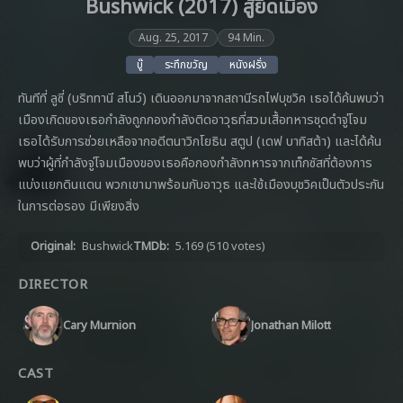
Bushwick (2017) สู้ยึดเมือง
Aug. 25, 2017
94 Min.
บู๊
ระทึกขวัญ
หนังฝรั่ง
ทันทีที่ ลูซี่ (บริททานี สโนว์) เดินออกมาจากสถานีรถไฟบุชวิค เธอได้ค้นพบว่า
เมืองเกิดของเธอกำลังถูกกองกำลังติดอาวุธที่สวมเสื้อทหารชุดดำจู่โจม
เธอได้รับการช่วยเหลือจากอดีตนาวิกโยธิน สตูป (เดฟ บาทิสต้า) และได้ค้น
พบว่าผู้ที่กำลังจู่โจมเมืองของเธอคือกองกำลังทหารจากเท็กซัสที่ต้องการ
แบ่งแยกดินแดน พวกเขามาพร้อมกับอาวุธ และใช้เมืองบุชวิคเป็นตัวประกัน
ในการต่อรอง มีเพียงสิ่ง
Original:
Bushwick
TMDb:
5.169
(510 votes)
DIRECTOR
Cary Murnion
Jonathan Milott
CAST