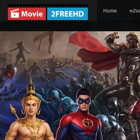
Home
หนัง