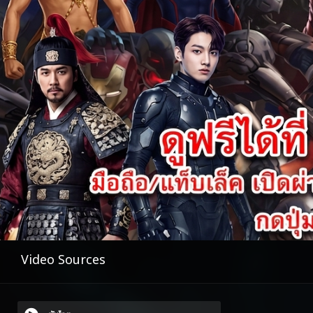
Video Sources