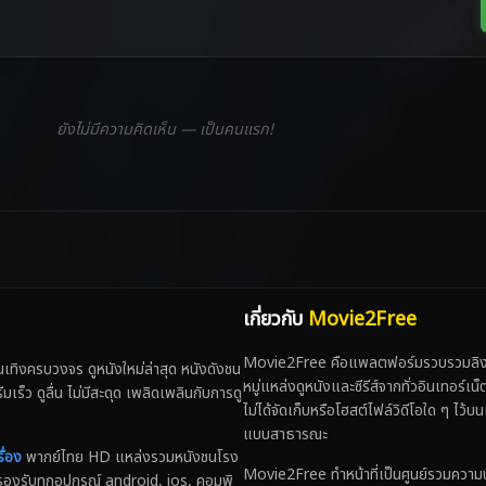
ยังไม่มีความคิดเห็น — เป็นคนแรก!
เกี่ยวกับ
Movie2Free
Movie2Free คือแพลตฟอร์มรวบรวมลิงก์
ทิงครบวงจร ดูหนังใหม่ล่าสุด หนังดังชน
หมู่แหล่งดูหนังและซีรีส์จากทั่วอินเทอร์เ
 ดูลื่น ไม่มีสะดุด เพลิดเพลินกับการดู
ไม่ได้จัดเก็บหรือโฮสต์ไฟล์วิดีโอใด ๆ ไว้บน
แบบสาธารณะ
ื่อง
พากย์ไทย HD แหล่งรวมหนังชนโรง
Movie2Free ทำหน้าที่เป็นศูนย์รวมความบันเ
่น รองรับทุกอุปกรณ์ android, ios, คอมพิ