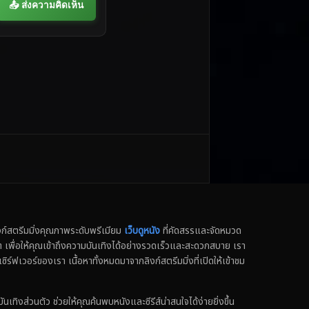
📤 ส่งความคิดเห็น
สตรีมมิ่งคุณภาพระดับพรีเมียม
เว็บดูหนัง
ที่คัดสรรและจัดหมวด
น็ต เพื่อให้คุณเข้าถึงความบันเทิงได้อย่างรวดเร็วและสะดวกสบาย เรา
เซิร์ฟเวอร์ของเรา เนื้อหาทั้งหมดมาจากลิงก์สตรีมมิ่งที่เปิดให้เข้าชม
ทิงส่วนตัว ช่วยให้คุณค้นพบหนังและซีรีส์น่าสนใจได้ง่ายยิ่งขึ้น