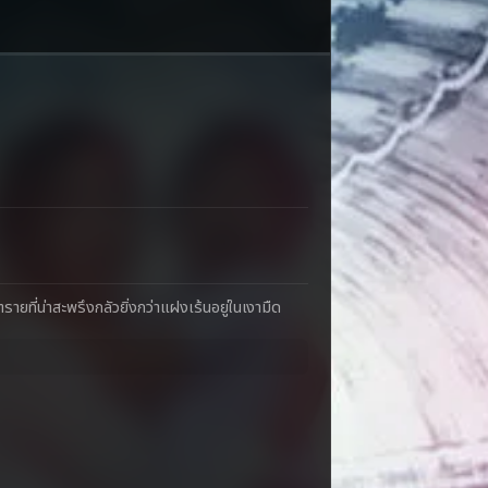
ายที่น่าสะพรึงกลัวยิ่งกว่าแฝงเร้นอยู่ในเงามืด