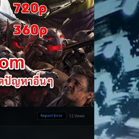
Report Error
12 Views