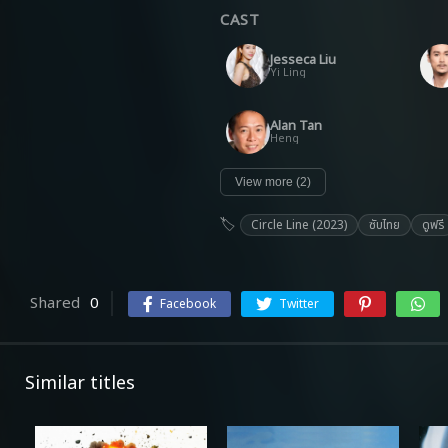
CAST
Jesseca Liu
Yi Ling
Alan Tan
Heng
View more (2)
Circle Line (2023)
ซับไทย
ดูฟรี
Shared
0
Facebook
Twitter
Similar titles