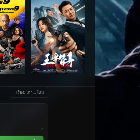
↕
เรียง: เก่า→ใหม่