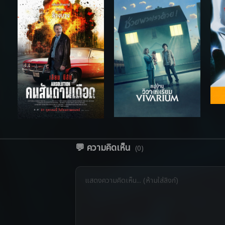
💬 ความคิดเห็น
(0)