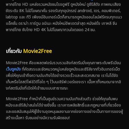
พากย์ไทย HD แหล่งรวมหนังชนโรงดูฟรี ดูหนังใหม่ ดูซีรีส์ดัง ภาพคมเสียง
ชัดระดับ 8K ไม่มีโฆษณาคั่น รองรับทุกอุปกรณ์ android, ios, คอมพิเตอร์,
labtop และ ทีวี เพียงมีอินเทอร์เน็ตก็สามารถดูหนังออนไลน์ฟรีครบทุกแนว
แอ็คชั่น ดราม่า การ์ตูน อนิเมะ หนังใหม่อัพเดตล่าสุด หนังฝรั่ง เกาหลี จีน
พากย์ไทย ซับไทย HD 4K ไม่มีโฆษณากวนใจตลอด 24 ชม.
เกี่ยวกับ
Movie2Free
Movie2Free คือแพลตฟอร์มรวบรวมลิงก์สตรีมมิ่งคุณภาพระดับพรีเมียม
เว็บดูหนัง
ที่คัดสรรและจัดหมวดหมู่แหล่งดูหนังและซีรีส์จากทั่วอินเทอร์เน็ต
เพื่อให้คุณเข้าถึงความบันเทิงได้อย่างรวดเร็วและสะดวกสบาย เราไม่ได้จัด
เก็บหรือโฮสต์ไฟล์วิดีโอใด ๆ ไว้บนเซิร์ฟเวอร์ของเรา เนื้อหาทั้งหมดมาจากลิ
งก์สตรีมมิ่งที่เปิดให้เข้าชมแบบสาธารณะ
Movie2Free ทำหน้าที่เป็นศูนย์รวมความบันเทิงส่วนตัว ช่วยให้คุณค้นพบ
หนังและซีรีส์น่าสนใจได้ง่ายยิ่งขึ้น เราเคารพลิขสิทธิ์และกฎหมายที่เกี่ยวข้อง
และขอสนับสนุนให้ผู้ใช้งานอุดหนุนผลงานจากช่องทางอย่างเป็นทางการของผู้
สร้างเนื้อหา รับชมอย่างมีความรับผิดชอบ!