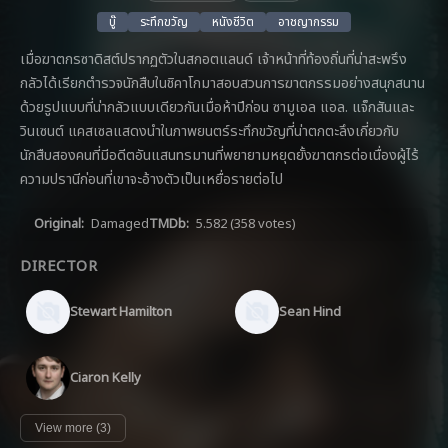
บู๊
ระทึกขวัญ
หนังชีวิต
อาชญากรรม
เมื่อฆาตกรซาดิสต์ปรากฏตัวในสกอตแลนด์ เจ้าหน้าที่ท้องถิ่นที่น่าสะพรึง
กลัวได้เรียกตำรวจนักสืบในชิคาโกมาสอบสวนการฆาตกรรมอย่างสนุกสนาน
ด้วยรูปแบบที่น่ากลัวแบบเดียวกันเมื่อห้าปีก่อน ซามูเอล แอล. แจ็กสันและ
วินเซนต์ แคสเซลแสดงนำในภาพยนตร์ระทึกขวัญที่น่าตกตะลึงเกี่ยวกับ
นักสืบสองคนที่มีอดีตอันแสนทรมานที่พยายามหยุดยั้งฆาตกรต่อเนื่องผู้ไร้
ความปรานีก่อนที่เขาจะอ้างตัวเป็นเหยื่อรายต่อไป
Original:
Damaged
TMDb:
5.582
(358 votes)
DIRECTOR
Stewart Hamilton
Sean Hind
Ciaron Kelly
View more (3)