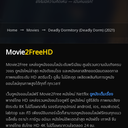
ยังไม่มีความคิดเห็น — เป็นคนแรก!
Home
Movies
Deadly Dormitory (Deadly Dorm) (2021)
Movie
2FreeHD
Movie2Free แหล่งดูหนังออนไลน์ระดับพรีเมียม ศูนย์รวมความบันเทิงครบ
วงจร ดูหนังใหม่ล่าสุด หนังดังชนโรง และหนังคลาสสิกยอดนิยมตลอดกาล
ภาพคมชัดระดับ HD สตรีมเร็ว ดูลื่น ไม่มีสะดุด เพลิดเพลินกับการดูหนัง
ออนไลน์คุณภาพสูงได้ทุกที่ ทุกเวลา!
เว็บดูหนังออนไลน์ฟรี Movie2Free หนังใหม่ Netflix
ดูหนังเต็มเรื่อง
พากย์ไทย HD แหล่งรวมหนังชนโรงดูฟรี ดูหนังใหม่ ดูซีรีส์ดัง ภาพคมเสียง
ชัดระดับ 8K ไม่มีโฆษณาคั่น รองรับทุกอุปกรณ์ android, ios, คอมพิเตอร์,
labtop และ ทีวี เพียงมีอินเทอร์เน็ตก็สามารถดูหนังออนไลน์ฟรีครบทุกแนว
แอ็คชั่น ดราม่า การ์ตูน อนิเมะ หนังใหม่อัพเดตล่าสุด หนังฝรั่ง เกาหลี จีน
พากย์ไทย ซับไทย HD 4K ไม่มีโฆษณากวนใจตลอด 24 ชม.