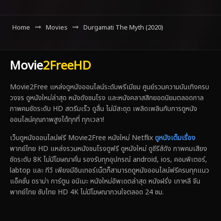
Home
Movies
Durgamati The Myth (2020)
Movie
2FreeHD
Movie2Free แหล่งดูหนังออนไลน์ระดับพรีเมียม ศูนย์รวมความบันเทิงครบ
วงจร ดูหนังใหม่ล่าสุด หนังดังชนโรง และหนังคลาสสิกยอดนิยมตลอดกาล
ภาพคมชัดระดับ HD สตรีมเร็ว ดูลื่น ไม่มีสะดุด เพลิดเพลินกับการดูหนัง
ออนไลน์คุณภาพสูงได้ทุกที่ ทุกเวลา!
เว็บดูหนังออนไลน์ฟรี Movie2Free หนังใหม่ Netflix
ดูหนังเต็มเรื่อง
พากย์ไทย HD แหล่งรวมหนังชนโรงดูฟรี ดูหนังใหม่ ดูซีรีส์ดัง ภาพคมเสียง
ชัดระดับ 8K ไม่มีโฆษณาคั่น รองรับทุกอุปกรณ์ android, ios, คอมพิเตอร์,
labtop และ ทีวี เพียงมีอินเทอร์เน็ตก็สามารถดูหนังออนไลน์ฟรีครบทุกแนว
แอ็คชั่น ดราม่า การ์ตูน อนิเมะ หนังใหม่อัพเดตล่าสุด หนังฝรั่ง เกาหลี จีน
พากย์ไทย ซับไทย HD 4K ไม่มีโฆษณากวนใจตลอด 24 ชม.