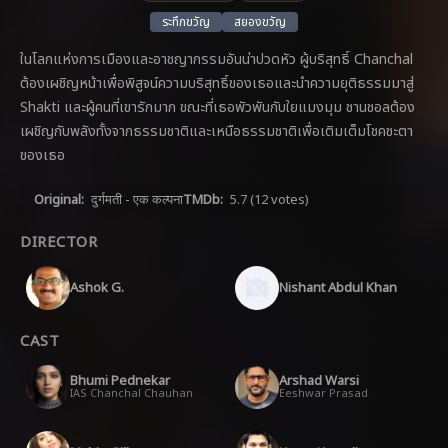
ระทึกขวัญ
สยองขวัญ
ในโลกแห่งการเมืองและอาชญากรรมอันน่าปวดหัว ผู้บริสุทธิ์ Chanchal
ต้องเผชิญหน้าเพื่อพิสูจน์ความบริสุทธิ์ของเธอและนำความยุติธรรมมาสู่
Shakti และผู้คนที่เขารักมาก ขณะที่เธอพัวพันกับใยแมงมุม ชานชอลต้อง
เผชิญกับพลังทั้งจากธรรมชาติและเหนือธรรมชาติเพื่อเติมเต็มโชคชะตา
ของเธอ
Original:
दुर्गमती - एक कल्पना
TMDb:
5.7
(12 votes)
DIRECTOR
Ashok G.
Nishant Abdul Khan
CAST
Bhumi Pednekar
Arshad Warsi
IAS Chanchal Chauhan
Eeshwar Prasad