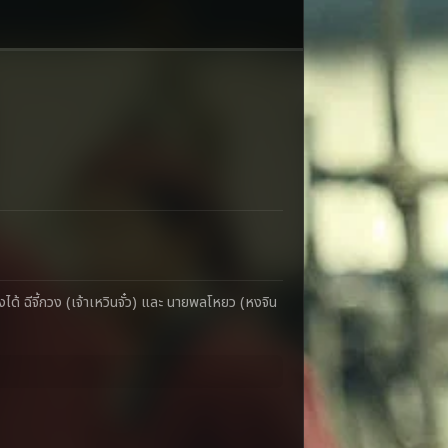
 ฉีจี้กวง (เจ้าเหวินจั๋ว) และ นายพลโหยว (หงจิน