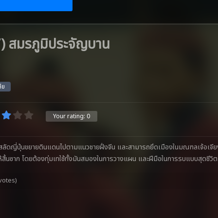
 สมรภูมิประจัญบาน
ชีย
Your rating:
0
สลัดญี่ปุ่นขยายดินแดนไปตามแนวชายฝั่งจีน และสามารถยึดเมืองในมณฑลเจ้อเจียงได้
ให้สิ้นซาก โดยต้องทุ่มเทใช้ทั้งมันสมองในการวางแผน และฝีมือในการรบแบบสุดชีวิต
votes)