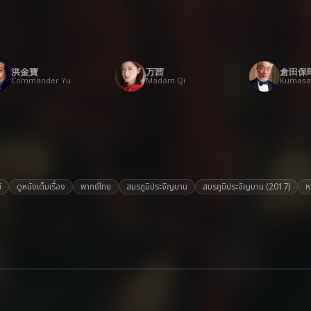
洪金寶
万茜
倉田保
Commander Yu
Madam Qi
Kumas
์
ดูหนังเต็มเรื่อง
พากย์ไทย
สมรภูมิประจัญบาน
สมรภูมิประจัญบาน (2017)
ห