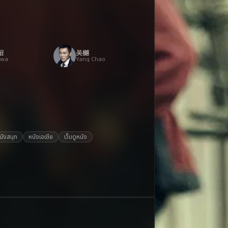
昭
吴樾
awa
Yang Chao
นังสนุก
หนังเอเชีย
เว็บดูหนัง