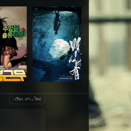
↕
เรียง: เก่า→ใหม่