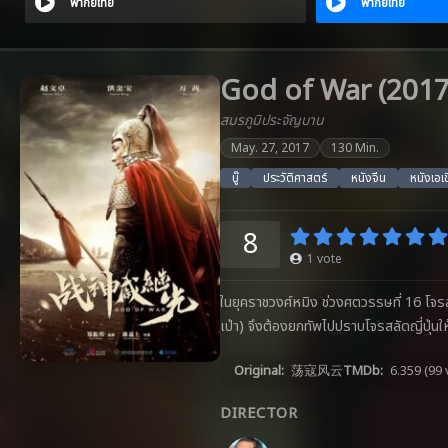
พากย์ไทย
พากย์ไทย
God of War (2017)
สมรภูมิประจัญบาน
May. 27, 2017
130 Min.
บู๊
ประวัติศาสตร์
หนังจีน
หนังเอเ
8
1
vote
ในยุคราชวงศ์หมิง ช่วงศตวรรษที่ 16 โจร
เป่า) จึงต้องยกทัพไปปราบโจรสลัดญี่ปุ่น
Original:
荡寇风云
TMDb:
6.359
(99 
DIRECTOR