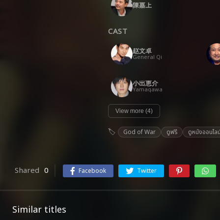
陳嘉上
CAST
赵文卓
General Qi
小出恵介
Yamagawa
View more (4)
God of War
ดูฟรี
ดูหนังออนไลน
Shared
0
Facebook
Twitter
Similar titles