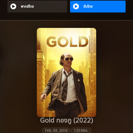
พากย์ไทย
ซับไทย
Gold ทองกู (2022)
Feb. 03, 2016
120 Min.