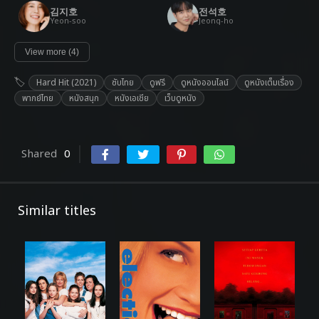
김지호
전석호
Yeon-soo
Jeong-ho
View more (4)
Hard Hit (2021)
ซับไทย
ดูฟรี
ดูหนังออนไลน์
ดูหนังเต็มเรื่อง
พากย์ไทย
หนังสนุก
หนังเอเชีย
เว็บดูหนัง
Shared
0
Similar titles