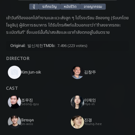
บู๊
ระทึกขวัญ
หนังชีวิต
อาชญากรรม
เช้าวันที่ต้องออกไปทำงานและแวะส่งลูก ๆ ไปโรงเรียน อีซองกยู (รับบทโดย
โจอูจิน) ผู้จัดการธนาคาร ได้รับโทรศัพท์แล้วบอกเขาว่า”ถ้าลงจากรถจะ
ระเบิดทันที” ซึ่งเบอร์นั้นก็น่าสงสัยและเขากำลังตกอยู่ในอันตราย
Original:
발신제한
TMDb:
7.496
(223 votes)
DIRECTOR
Kim Jun-sik
김창주
CAST
조우진
이재인
Seong-gyu
Hye-in
จีชางอุค
진경
Jin-woo
Young-hee