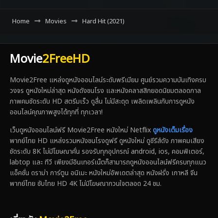
Home
Movies
Hard Hit (2021)
Movie
2FreeHD
Movie2Free แหล่งดูหนังออนไลน์ระดับพรีเมียม ศูนย์รวมความบันเทิงครบ
วงจร ดูหนังใหม่ล่าสุด หนังดังชนโรง และหนังคลาสสิกยอดนิยมตลอดกาล
ภาพคมชัดระดับ HD สตรีมเร็ว ดูลื่น ไม่มีสะดุด เพลิดเพลินกับการดูหนัง
ออนไลน์คุณภาพสูงได้ทุกที่ ทุกเวลา!
เว็บดูหนังออนไลน์ฟรี Movie2Free หนังใหม่ Netflix
ดูหนังเต็มเรื่อง
พากย์ไทย HD แหล่งรวมหนังชนโรงดูฟรี ดูหนังใหม่ ดูซีรีส์ดัง ภาพคมเสียง
ชัดระดับ 8K ไม่มีโฆษณาคั่น รองรับทุกอุปกรณ์ android, ios, คอมพิเตอร์,
labtop และ ทีวี เพียงมีอินเทอร์เน็ตก็สามารถดูหนังออนไลน์ฟรีครบทุกแนว
แอ็คชั่น ดราม่า การ์ตูน อนิเมะ หนังใหม่อัพเดตล่าสุด หนังฝรั่ง เกาหลี จีน
พากย์ไทย ซับไทย HD 4K ไม่มีโฆษณากวนใจตลอด 24 ชม.