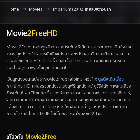
Home
Movies
Imperium (2016) สายลับขวางนรก
Movie
2FreeHD
Movie2Free แหล่งดูหนังออนไลน์ระดับพรีเมียม ศูนย์รวมความบันเทิงครบ
วงจร ดูหนังใหม่ล่าสุด หนังดังชนโรง และหนังคลาสสิกยอดนิยมตลอดกาล
ภาพคมชัดระดับ HD สตรีมเร็ว ดูลื่น ไม่มีสะดุด เพลิดเพลินกับการดูหนัง
ออนไลน์คุณภาพสูงได้ทุกที่ ทุกเวลา!
เว็บดูหนังออนไลน์ฟรี Movie2Free หนังใหม่ Netflix
ดูหนังเต็มเรื่อง
พากย์ไทย HD แหล่งรวมหนังชนโรงดูฟรี ดูหนังใหม่ ดูซีรีส์ดัง ภาพคมเสียง
ชัดระดับ 8K ไม่มีโฆษณาคั่น รองรับทุกอุปกรณ์ android, ios, คอมพิเตอร์,
labtop และ ทีวี เพียงมีอินเทอร์เน็ตก็สามารถดูหนังออนไลน์ฟรีครบทุกแนว
แอ็คชั่น ดราม่า การ์ตูน อนิเมะ หนังใหม่อัพเดตล่าสุด หนังฝรั่ง เกาหลี จีน
พากย์ไทย ซับไทย HD 4K ไม่มีโฆษณากวนใจตลอด 24 ชม.
เกี่ยวกับ
Movie2Free