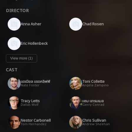
DIRECTOR
Anna Asher
Chad Rosen
Eric Hollenbeck
View more (1)
CAST
แดเนียล แรดคลิฟฟ์
Toni Collette
Nate Foster
Angela Zampino
Tracy Letts
แซม แทรมเมล
Dallas Wolf
Gerry Conrad
Nestor Carbonell
Chris Sullivan
Tom Hernandez
Andrew Sheehan