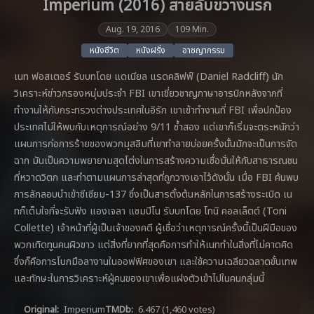
Imperium (2016) สายลับขวางนรก
Aug. 19, 2016
109 Min.
หนังชีวิต
หนังฝรั่ง
อาชญากรรม
เนท ฟอสเตอร์ รับบทโดย แดเนียล แรดคลิฟฟ์ (Daniel Radcliff) นัก
วิเคราะห์ข่าวกรองหนุ่มประจำ FBI เขาเชี่ยวชาญภาษาอารบิกหลังจากที่
ทำงานให้กับกระทรวงต่างประเทศในอิรัก เขาเข้าทำงานที่ FBI เพื่อปกป้อง
ประเทศไม่ให้พบกับเหตุการณ์อย่าง 9/11 ซ้ำสอง แต่เขาก็เริ่มจะตระหนักว่า
แผนการก่อการร้ายของพวกมุสลิมที่เขาทำลายบ่อยครั้งนั้นมักจะเป็นการจัด
ฉาก มันเป็นความพยายามสุดโต่งในการสร้างความเชื่อมั่นให้กับสาธารณชน
ที่หวาดวิตก และทำตามแผนการล่าสุดที่ถูกวางเอาไว้ดังนั้น เมื่อ FBI ค้นพบ
การลักลอบนำเข้าซีเซียม-137 ซึ่งเป็นสารตั้งต้นหลักในการสร้างระเบิด เน
ทก็เต็มใจที่จะรับฟัง แองเจลา แซมปิโน รับบทโดย โทนิ คอลเล็ตต์ (Toni
Collette) เจ้าหน้าที่ผู้เป็นเจ้าของคดี ผู้เชื่อว่าเหตุการณ์ครั้งนี้เป็นฝีมือของ
พวกเทิดทูนคนผิวขาว แต่สิ่งที่ยากที่สุดคือการทำให้เนททำในสิ่งที่ไม่คาดคิด
ซึ่งก็คือการโบกมือลางานในออฟฟิศของเขา และใช้ความเฉลียวฉลาดขั้นเทพ
และทักษะในการวิเคราะห์ผู้คนของเขาเพื่อแฝงตัวเข้าไปในคนกลุ่มนี้
Original:
Imperium
TMDb:
6.467
(1,460 votes)