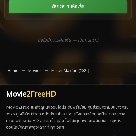
📤 ส่งความคิดเห็น
ยังไม่มีความคิดเห็น — เป็นคนแรก!
Home
Movies
Mister Mayfair (2021)
Movie
2FreeHD
Movie2Free แหล่งดูหนังออนไลน์ระดับพรีเมียม ศูนย์รวมความบันเทิงครบ
วงจร ดูหนังใหม่ล่าสุด หนังดังชนโรง และหนังคลาสสิกยอดนิยมตลอดกาล
ภาพคมชัดระดับ HD สตรีมเร็ว ดูลื่น ไม่มีสะดุด เพลิดเพลินกับการดูหนัง
ออนไลน์คุณภาพสูงได้ทุกที่ ทุกเวลา!