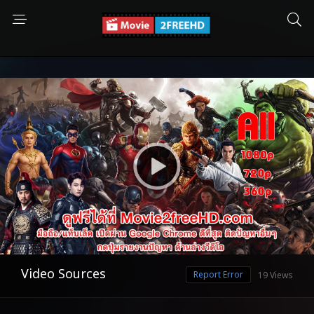
Video Sources
Report Error
19 Views