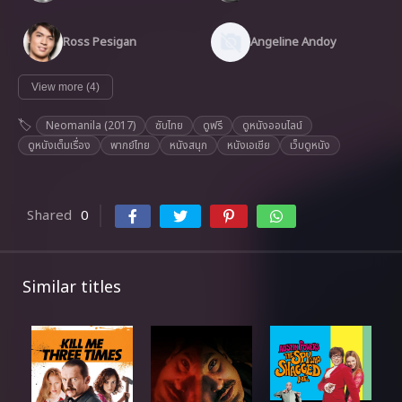
Ross Pesigan
Angeline Andoy
View more (4)
Neomanila (2017)
ซับไทย
ดูฟรี
ดูหนังออนไลน์
ดูหนังเต็มเรื่อง
พากย์ไทย
หนังสนุก
หนังเอเชีย
เว็บดูหนัง
Shared
0
Similar titles