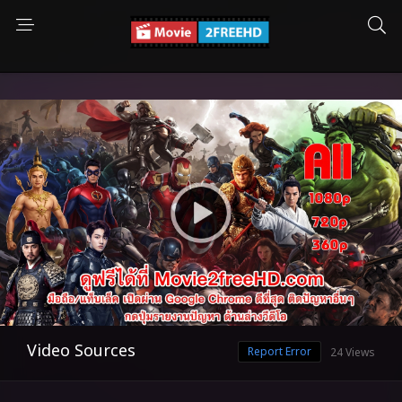
Video Sources
Report Error
24 Views