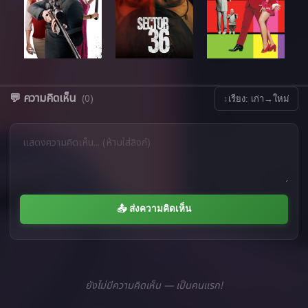
💬 ความคิดเห็น
(0)
↕
เรียง: เก่า→ใหม่
📤 ส่งความคิดเห็น
ยังไม่มีความคิดเห็น — เป็นคนแรก!