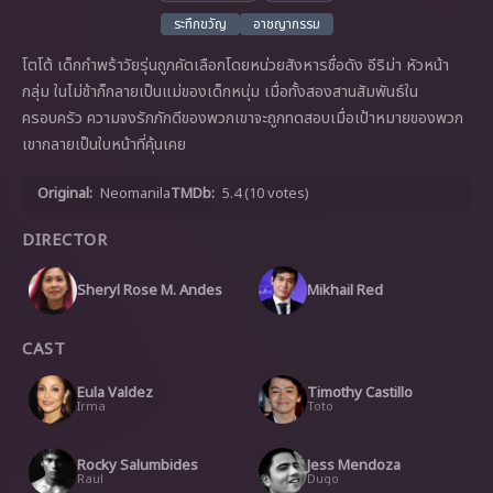
ระทึกขวัญ
อาชญากรรม
โตโต้ เด็กกำพร้าวัยรุ่นถูกคัดเลือกโดยหน่วยสังหารชื่อดัง อีริม่า หัวหน้า
กลุ่ม ในไม่ช้าก็กลายเป็นแม่ของเด็กหนุ่ม เมื่อทั้งสองสานสัมพันธ์ใน
ครอบครัว ความจงรักภักดีของพวกเขาจะถูกทดสอบเมื่อเป้าหมายของพวก
เขากลายเป็นใบหน้าที่คุ้นเคย
Original:
Neomanila
TMDb:
5.4
(10 votes)
DIRECTOR
Sheryl Rose M. Andes
Mikhail Red
CAST
Eula Valdez
Timothy Castillo
Irma
Toto
Rocky Salumbides
Jess Mendoza
Raul
Dugo