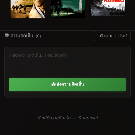
💬 ความคิดเห็น
(0)
↕
เรียง: เก่า→ใหม่
📤 ส่งความคิดเห็น
ยังไม่มีความคิดเห็น — เป็นคนแรก!