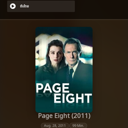
ซับไทย
Page Eight (2011)
Aug. 28, 2011
99 Min.