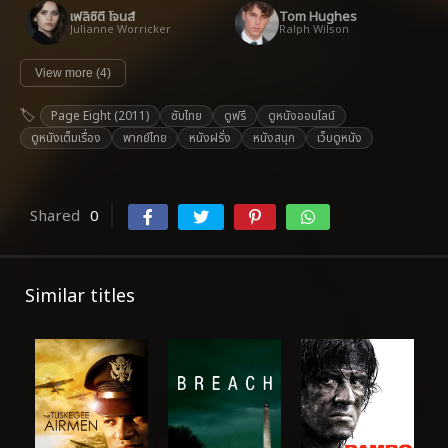
เฟลิซิตี โจนส์
Tom Hughes
Julianne Worricker
Ralph Wilson
View more (4)
Page Eight (2011)
ซับไทย
ดูฟรี
ดูหนังออนไลน์
ดูหนังเต็มเรื่อง
พากย์ไทย
หนังฝรั่ง
หนังสนุก
เว็บดูหนัง
Shared
0
Similar titles