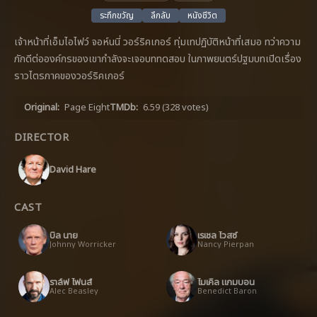
ระทึกขวัญ
ลึกลับ
หนังชีวิต
เจ้าหน้าที่เอ็มไอไฟว์ จอห์นนี่ วอร์ริคเกอร์ ทุ่มเทปฏิบัติหน้าที่เสมอ ทว่าความ
ภักดีต่อองค์กรของเขากำลังจะเจอบททดสอบ ในภาพยนตร์ปฐมบทเปิดเรื่อง
ราวไตรภาคของวอร์ริคเกอร์
Original:
Page Eight
TMDb:
6.59
(328 votes)
DIRECTOR
David Hare
CAST
บิล นาย
เรเชล ไวสซ์
Johnny Worricker
Nancy Pierpan
ราล์ฟ ไฟนส์
ไมเคิล แกมบอน
Alec Beasley
Benedict Baron