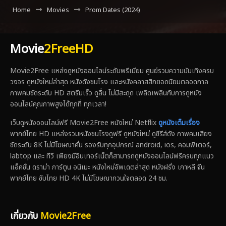
Home
Movies
Prom Dates (2024)
Movie
2FreeHD
Movie2Free แหล่งดูหนังออนไลน์ระดับพรีเมียม ศูนย์รวมความบันเทิงครบ
วงจร ดูหนังใหม่ล่าสุด หนังดังชนโรง และหนังคลาสสิกยอดนิยมตลอดกาล
ภาพคมชัดระดับ HD สตรีมเร็ว ดูลื่น ไม่มีสะดุด เพลิดเพลินกับการดูหนัง
ออนไลน์คุณภาพสูงได้ทุกที่ ทุกเวลา!
เว็บดูหนังออนไลน์ฟรี Movie2Free หนังใหม่ Netflix
ดูหนังเต็มเรื่อง
พากย์ไทย HD แหล่งรวมหนังชนโรงดูฟรี ดูหนังใหม่ ดูซีรีส์ดัง ภาพคมเสียง
ชัดระดับ 8K ไม่มีโฆษณาคั่น รองรับทุกอุปกรณ์ android, ios, คอมพิเตอร์,
labtop และ ทีวี เพียงมีอินเทอร์เน็ตก็สามารถดูหนังออนไลน์ฟรีครบทุกแนว
แอ็คชั่น ดราม่า การ์ตูน อนิเมะ หนังใหม่อัพเดตล่าสุด หนังฝรั่ง เกาหลี จีน
พากย์ไทย ซับไทย HD 4K ไม่มีโฆษณากวนใจตลอด 24 ชม.
เกี่ยวกับ
Movie2Free