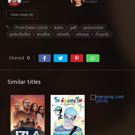
Luca
Heather
View more (4)
Prom Dates (2024)
ซับไทย
ดูฟรี
ดูหนังออนไลน์
ดูหนังเต็มเรื่อง
พากย์ไทย
หนังฝรั่ง
หนังสนุก
เว็บดูหนัง
Shared
0
Similar titles