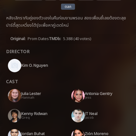
ตลก
หลังเลิกรากับคู่ของตัวเองในคืนก่อนงานพรอม สองเพื่อนซี้เลยต้องตะลุย
ปาร์ตี้สุดเหวี่ยงโต้รุ่งเพื่อหาคู่เดตใหม่
Original:
Prom Dates
TMDb:
5.388
(40 votes)
DIRECTOR
Kim O. Nguyen
CAST
Julia Lester
Antonia Gentry
Hannah
Jess
Kenny Ridwan
JT Neal
Greg
Jacob
Jordan Buhat
Zión Moreno