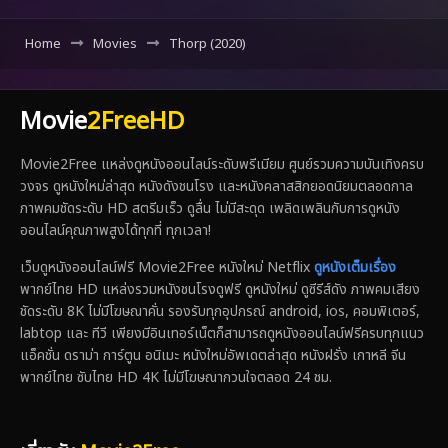
Home
Movies
Thorp (2020)
Movie
2FreeHD
Movie2Free แหล่งดูหนังออนไลน์ระดับพรีเมียม ศูนย์รวมความบันเทิงครบ
วงจร ดูหนังใหม่ล่าสุด หนังดังชนโรง และหนังคลาสสิกยอดนิยมตลอดกาล
ภาพคมชัดระดับ HD สตรีมเร็ว ดูลื่น ไม่มีสะดุด เพลิดเพลินกับการดูหนัง
ออนไลน์คุณภาพสูงได้ทุกที่ ทุกเวลา!
เว็บดูหนังออนไลน์ฟรี Movie2Free หนังใหม่ Netflix
ดูหนังเต็มเรื่อง
พากย์ไทย HD แหล่งรวมหนังชนโรงดูฟรี ดูหนังใหม่ ดูซีรีส์ดัง ภาพคมเสียง
ชัดระดับ 8K ไม่มีโฆษณาคั่น รองรับทุกอุปกรณ์ android, ios, คอมพิเตอร์,
labtop และ ทีวี เพียงมีอินเทอร์เน็ตก็สามารถดูหนังออนไลน์ฟรีครบทุกแนว
แอ็คชั่น ดราม่า การ์ตูน อนิเมะ หนังใหม่อัพเดตล่าสุด หนังฝรั่ง เกาหลี จีน
พากย์ไทย ซับไทย HD 4K ไม่มีโฆษณากวนใจตลอด 24 ชม.