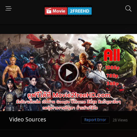
Video Sources
Report Error
28 Views