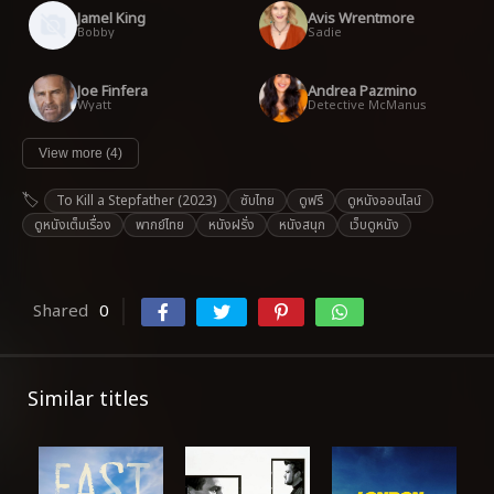
Jamel King
Avis Wrentmore
Bobby
Sadie
Joe Finfera
Andrea Pazmino
Wyatt
Detective McManus
View more (4)
To Kill a Stepfather (2023)
ซับไทย
ดูฟรี
ดูหนังออนไลน์
ดูหนังเต็มเรื่อง
พากย์ไทย
หนังฝรั่ง
หนังสนุก
เว็บดูหนัง
Shared
0
Similar titles