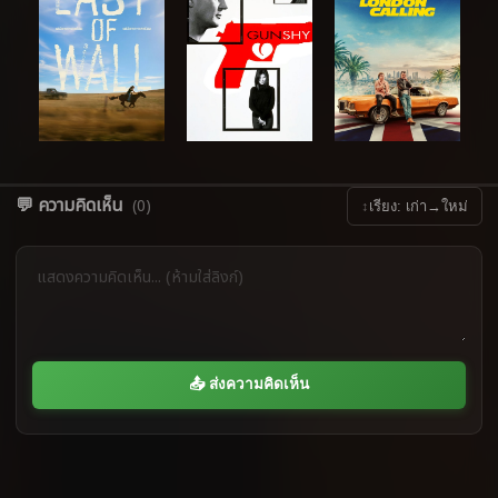
💬 ความคิดเห็น
(0)
↕
เรียง: เก่า→ใหม่
📤 ส่งความคิดเห็น