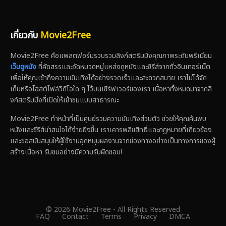
เกี่ยวกับ
Movie2Free
Movie2Free คือแพลตฟอร์มรวบรวมลิงก์สตรีมมิ่งคุณภาพระดับพรีเมียม
เว็บดูหนัง
ที่คัดสรรและจัดหมวดหมู่แหล่งดูหนังและซีรีส์จากทั่วอินเทอร์เน็ต
เพื่อให้คุณเข้าถึงความบันเทิงได้อย่างรวดเร็วและสะดวกสบาย เราไม่ได้จัด
เก็บหรือโฮสต์ไฟล์วิดีโอใด ๆ ไว้บนเซิร์ฟเวอร์ของเรา เนื้อหาทั้งหมดมาจากลิ
งก์สตรีมมิ่งที่เปิดให้เข้าชมแบบสาธารณะ
Movie2Free ทำหน้าที่เป็นศูนย์รวมความบันเทิงส่วนตัว ช่วยให้คุณค้นพบ
หนังและซีรีส์น่าสนใจได้ง่ายยิ่งขึ้น เราเคารพลิขสิทธิ์และกฎหมายที่เกี่ยวข้อง
และขอสนับสนุนให้ผู้ใช้งานอุดหนุนผลงานจากช่องทางอย่างเป็นทางการของผู้
สร้างเนื้อหา รับชมอย่างมีความรับผิดชอบ!
© 2026 Movie2Free - All Rights Reserved
FAQ
Contact
Terms
Privacy
DMCA