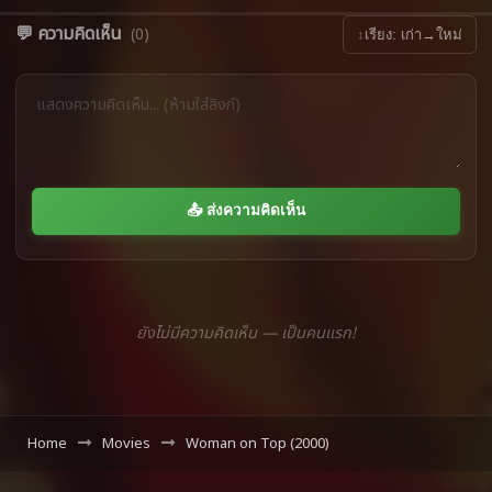
💬 ความคิดเห็น
(0)
↕
เรียง: เก่า→ใหม่
📤 ส่งความคิดเห็น
ยังไม่มีความคิดเห็น — เป็นคนแรก!
Home
Movies
Woman on Top (2000)