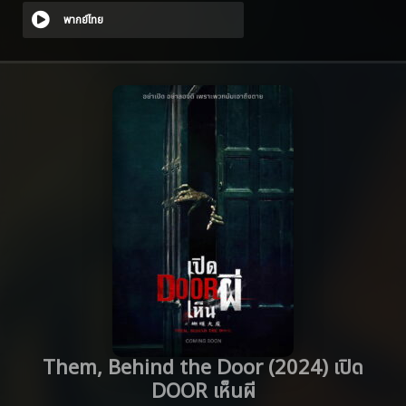
พากย์ไทย
Them, Behind the Door (2024) เปิด
DOOR เห็นผี