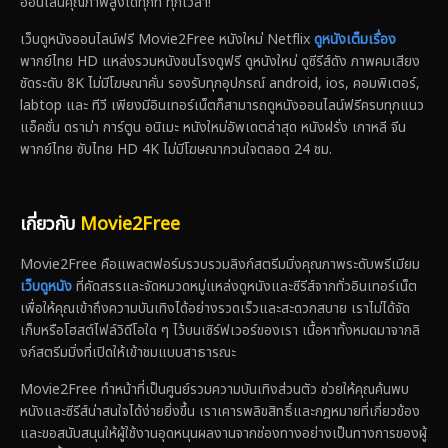
ออนไลน์คุณภาพสูงได้ทุกที่ ทุกเวลา!
เว็บดูหนังออนไลน์ฟรี Movie2Free หนังใหม่ Netflix
ดูหนังเต็มเรื่อง
พากย์ไทย HD แหล่งรวมหนังชนโรงดูฟรี ดูหนังใหม่ ดูซีรีส์ดัง ภาพคมเสียง
ชัดระดับ 8K ไม่มีโฆษณาคั่น รองรับทุกอุปกรณ์ android, ios, คอมพิเตอร์,
labtop และ ทีวี เพียงมีอินเทอร์เน็ตก็สามารถดูหนังออนไลน์ฟรีครบทุกแนว
แอ็คชั่น ดราม่า การ์ตูน อนิเมะ หนังใหม่อัพเดตล่าสุด หนังฝรั่ง เกาหลี จีน
พากย์ไทย ซับไทย HD 4K ไม่มีโฆษณากวนใจตลอด 24 ชม.
เกี่ยวกับ
Movie2Free
Movie2Free คือแพลตฟอร์มรวบรวมลิงก์สตรีมมิ่งคุณภาพระดับพรีเมียม
เว็บดูหนัง
ที่คัดสรรและจัดหมวดหมู่แหล่งดูหนังและซีรีส์จากทั่วอินเทอร์เน็ต
เพื่อให้คุณเข้าถึงความบันเทิงได้อย่างรวดเร็วและสะดวกสบาย เราไม่ได้จัด
เก็บหรือโฮสต์ไฟล์วิดีโอใด ๆ ไว้บนเซิร์ฟเวอร์ของเรา เนื้อหาทั้งหมดมาจากลิ
งก์สตรีมมิ่งที่เปิดให้เข้าชมแบบสาธารณะ
Movie2Free ทำหน้าที่เป็นศูนย์รวมความบันเทิงส่วนตัว ช่วยให้คุณค้นพบ
หนังและซีรีส์น่าสนใจได้ง่ายยิ่งขึ้น เราเคารพลิขสิทธิ์และกฎหมายที่เกี่ยวข้อง
และขอสนับสนุนให้ผู้ใช้งานอุดหนุนผลงานจากช่องทางอย่างเป็นทางการของผู้