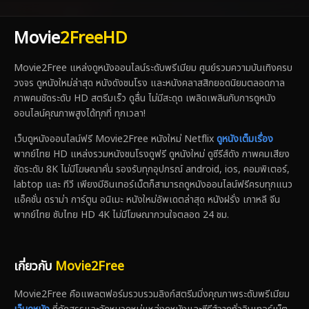
Movie
2FreeHD
Movie2Free แหล่งดูหนังออนไลน์ระดับพรีเมียม ศูนย์รวมความบันเทิงครบ
วงจร ดูหนังใหม่ล่าสุด หนังดังชนโรง และหนังคลาสสิกยอดนิยมตลอดกาล
ภาพคมชัดระดับ HD สตรีมเร็ว ดูลื่น ไม่มีสะดุด เพลิดเพลินกับการดูหนัง
ออนไลน์คุณภาพสูงได้ทุกที่ ทุกเวลา!
เว็บดูหนังออนไลน์ฟรี Movie2Free หนังใหม่ Netflix
ดูหนังเต็มเรื่อง
พากย์ไทย HD แหล่งรวมหนังชนโรงดูฟรี ดูหนังใหม่ ดูซีรีส์ดัง ภาพคมเสียง
ชัดระดับ 8K ไม่มีโฆษณาคั่น รองรับทุกอุปกรณ์ android, ios, คอมพิเตอร์,
labtop และ ทีวี เพียงมีอินเทอร์เน็ตก็สามารถดูหนังออนไลน์ฟรีครบทุกแนว
แอ็คชั่น ดราม่า การ์ตูน อนิเมะ หนังใหม่อัพเดตล่าสุด หนังฝรั่ง เกาหลี จีน
พากย์ไทย ซับไทย HD 4K ไม่มีโฆษณากวนใจตลอด 24 ชม.
เกี่ยวกับ
Movie2Free
Movie2Free คือแพลตฟอร์มรวบรวมลิงก์สตรีมมิ่งคุณภาพระดับพรีเมียม