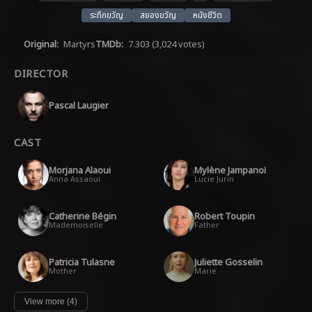
ระทึกขวัญ
สยองขวัญ
หนังชีวิต
Original:
Martyrs
TMDb:
7.303
(3,024 votes)
DIRECTOR
Pascal Laugier
CAST
Morjana Alaoui
Mylène Jampanoï
Anna Assaoui
Lucie Jurin
Catherine Bégin
Robert Toupin
Mademoiselle
Father
Patricia Tulasne
Juliette Gosselin
Mother
Marie
View more (4)