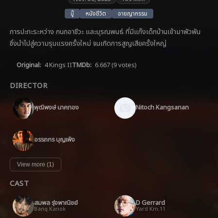
บู๊
หนังชีวิต
อาชญากรรม
การปะทะระหว่าง กนกอาชีวะ และบุรณพนธ์ ที่มีแก๊งเด็กบ้านเข้ามาพัวพัน
ซึ่งนำไปสู่ความรุนแรงครั้งใหม่ จนเกิดการสูญเสียครั้งใหญ่
Original:
4 Kings II
TMDb:
6.667
(9 votes)
DIRECTOR
พุฒิพงษ์ นาคทอง
Nitoch Kangsanan
อรรถกร บุญเพ็ง
View more (1)
CAST
สมพล รุ่งพาณิชย์
D Gerrard
Bang Kanok
Yard Km.11