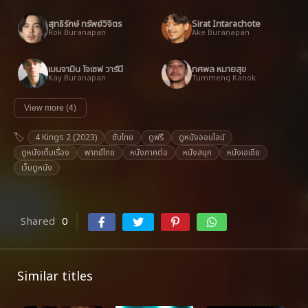
สุทธิรักษ์ ทรัพย์วิจิตร
Sirat Intarachote
Rok Buranapan
Ake Buranapan
เบนจามิน โจเซฟ วาร์นี
ทศพล หมายสุข
Kay Buranapan
Tummeng Kanok
View more (4)
4 Kings 2 (2023)
ซับไทย
ดูฟรี
ดูหนังออนไลน์
ดูหนังเต็มเรื่อง
พากย์ไทย
หนังภาคต่อ
หนังสนุก
หนังเอเชีย
เว็บดูหนัง
Shared
0
Similar titles