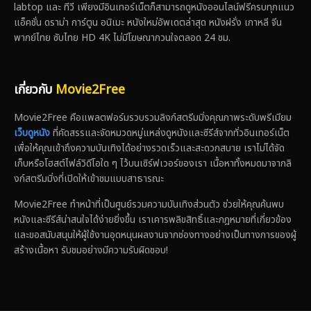
labtop และ ทีวี เพียงมีอินเทอร์เน็ตก็สามารถดูหนังออนไลน์ฟรีครบทุกแนว
แอ็คชั่น ดราม่า การ์ตูน อนิเมะ หนังใหม่อัพเดตล่าสุด หนังฝรั่ง เกาหลี จีน
พากย์ไทย ซับไทย HD 4K ไม่มีโฆษณากวนใจตลอด 24 ชม.
เกี่ยวกับ
Movie2Free
Movie2Free คือแพลตฟอร์มรวบรวมลิงก์สตรีมมิ่งคุณภาพระดับพรีเมียม
เว็บดูหนัง
ที่คัดสรรและจัดหมวดหมู่แหล่งดูหนังและซีรีส์จากทั่วอินเทอร์เน็ต
เพื่อให้คุณเข้าถึงความบันเทิงได้อย่างรวดเร็วและสะดวกสบาย เราไม่ได้จัด
เก็บหรือโฮสต์ไฟล์วิดีโอใด ๆ ไว้บนเซิร์ฟเวอร์ของเรา เนื้อหาทั้งหมดมาจากลิ
งก์สตรีมมิ่งที่เปิดให้เข้าชมแบบสาธารณะ
Movie2Free ทำหน้าที่เป็นศูนย์รวมความบันเทิงส่วนตัว ช่วยให้คุณค้นพบ
หนังและซีรีส์น่าสนใจได้ง่ายยิ่งขึ้น เราเคารพลิขสิทธิ์และกฎหมายที่เกี่ยวข้อง
และขอสนับสนุนให้ผู้ใช้งานอุดหนุนผลงานจากช่องทางอย่างเป็นทางการของผู้
สร้างเนื้อหา รับชมอย่างมีความรับผิดชอบ!