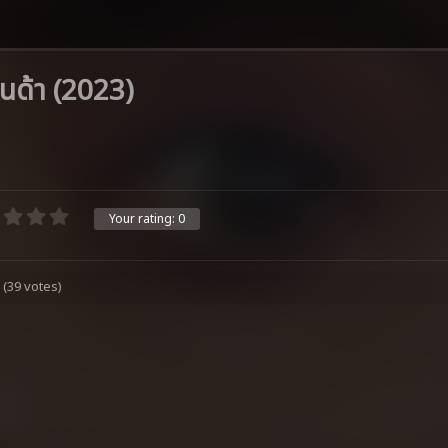
ินด้า (2023)
Your rating:
0
1
(39 votes)