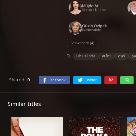
Müjde Ar
Serap / Naciye
Güzin Özipek
Kayınvalide
View more (4)
Oh Belinda
ซับไทย
ดูฟรี
ดู
Shared
0
Facebook
Twitter
Similar titles