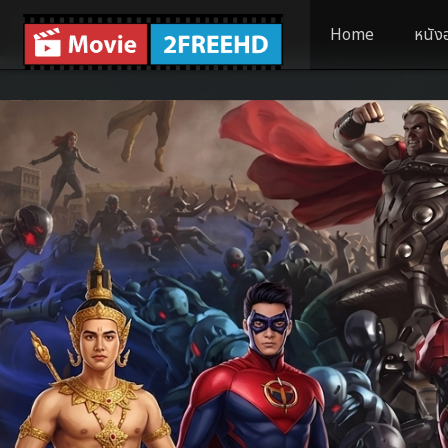
Home
หนัง