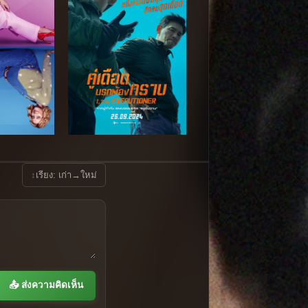
↕
เรียง: เก่า→ใหม่
📤 ส่งความคิดเห็น