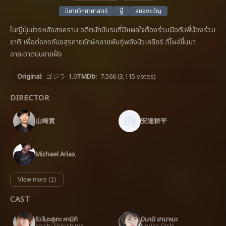
นิยายวิทยาศาสตร์
บู๊
สยองขวัญ
ในญี่ปุ่นช่วงหลังสงคราม อดีตนักบินรบที่มีแผลใจต้องร่วมมือกับพี่น้องร่วม
ชาติ เพื่อต่อกรกับอสุรกายยักษ์กลายพันธุ์พลังนิวเคลียร์ ที่โผล่ขึ้นมา
อาละวาดบนชายฝั่ง
Original:
ゴジラ-1.0
TMDb:
7.566
(3,115 votes)
DIRECTOR
山崎貴
安達耕平
Michael Arias
View more (1)
CAST
ริวโนะสุเกะ คามิกิ
มินามิ ฮามาเบะ
Koichi Shikishima
Noriko Oishi