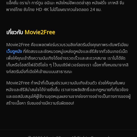
แอ็คชั่น ดราม่า การ์ตูน อนิเมะ หนังใหม่อัพเดตล่าสุด หนังฝรั่ง เกาหลี จีน
พากย์ไทย ซับไทย HD 4K ไม่มีโฆษณากวนใจตลอด 24 ชม.
เกี่ยวกับ
Movie2Free
Movie2Free คือแพลตฟอร์มรวบรวมลิงก์สตรีมมิ่งคุณภาพระดับพรีเมียม
เว็บดูหนัง
ที่คัดสรรและจัดหมวดหมู่แหล่งดูหนังและซีรีส์จากทั่วอินเทอร์เน็ต
เพื่อให้คุณเข้าถึงความบันเทิงได้อย่างรวดเร็วและสะดวกสบาย เราไม่ได้จัด
เก็บหรือโฮสต์ไฟล์วิดีโอใด ๆ ไว้บนเซิร์ฟเวอร์ของเรา เนื้อหาทั้งหมดมาจากลิ
งก์สตรีมมิ่งที่เปิดให้เข้าชมแบบสาธารณะ
Movie2Free ทำหน้าที่เป็นศูนย์รวมความบันเทิงส่วนตัว ช่วยให้คุณค้นพบ
หนังและซีรีส์น่าสนใจได้ง่ายยิ่งขึ้น เราเคารพลิขสิทธิ์และกฎหมายที่เกี่ยวข้อง
และขอสนับสนุนให้ผู้ใช้งานอุดหนุนผลงานจากช่องทางอย่างเป็นทางการของผู้
สร้างเนื้อหา รับชมอย่างมีความรับผิดชอบ!