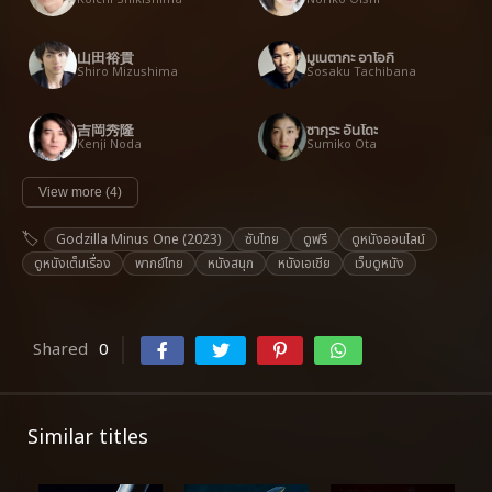
山田裕貴
มูเนตากะ อาโอกิ
Shiro Mizushima
Sosaku Tachibana
吉岡秀隆
ซากุระ อันโดะ
Kenji Noda
Sumiko Ota
View more (4)
Godzilla Minus One (2023)
ซับไทย
ดูฟรี
ดูหนังออนไลน์
ดูหนังเต็มเรื่อง
พากย์ไทย
หนังสนุก
หนังเอเชีย
เว็บดูหนัง
Shared
0
Similar titles