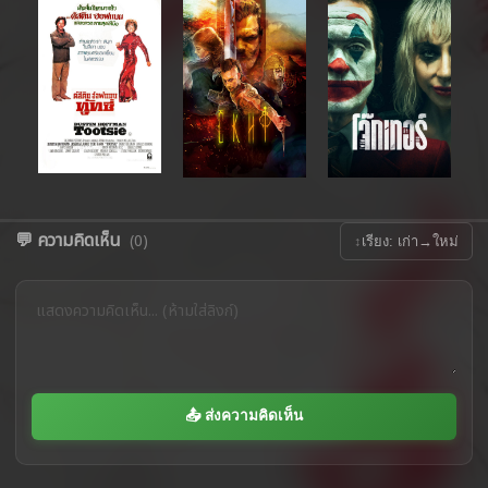
💬 ความคิดเห็น
(0)
↕
เรียง: เก่า→ใหม่
📤 ส่งความคิดเห็น