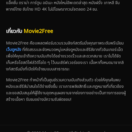
แอ็คชั่น ดราม่า การ์ตูน อนิเมะ หนังใหม่อัพเดตล่าสุด หนังฝรั่ง เกาหลี จีน
พากย์ไทย ซับไทย HD 4K ไม่มีโฆษณากวนใจตลอด 24 ชม.
เกี่ยวกับ
Movie2Free
Movie2Free คือแพลตฟอร์มรวบรวมลิงก์สตรีมมิ่งคุณภาพระดับพรีเมียม
เว็บดูหนัง
ที่คัดสรรและจัดหมวดหมู่แหล่งดูหนังและซีรีส์จากทั่วอินเทอร์เน็ต
เพื่อให้คุณเข้าถึงความบันเทิงได้อย่างรวดเร็วและสะดวกสบาย เราไม่ได้จัด
เก็บหรือโฮสต์ไฟล์วิดีโอใด ๆ ไว้บนเซิร์ฟเวอร์ของเรา เนื้อหาทั้งหมดมาจากลิ
งก์สตรีมมิ่งที่เปิดให้เข้าชมแบบสาธารณะ
Movie2Free ทำหน้าที่เป็นศูนย์รวมความบันเทิงส่วนตัว ช่วยให้คุณค้นพบ
หนังและซีรีส์น่าสนใจได้ง่ายยิ่งขึ้น เราเคารพลิขสิทธิ์และกฎหมายที่เกี่ยวข้อง
และขอสนับสนุนให้ผู้ใช้งานอุดหนุนผลงานจากช่องทางอย่างเป็นทางการของผู้
สร้างเนื้อหา รับชมอย่างมีความรับผิดชอบ!