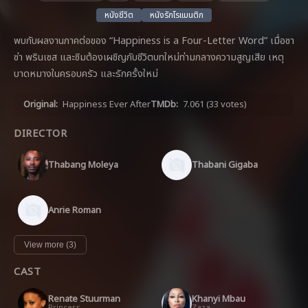
หนังชีวิต
หนังรักโรแมนติก
พบกับผลงานภาคต่อของ “Happiness is a Four-Letter Word” เมื่อซา
ซ่า พรินเซส และซิมต้องเผชิญกับชีวิตบทใหม่ท่ามกลางความสูญเสีย เหตุ
บาดหมางในครอบครัว และรักครั้งใหม่
Original:
Happiness Ever After
TMDb:
7.061
(33 votes)
DIRECTOR
Thabang Moleya
Thabani Gigaba
Anrie Roman
View more (3)
CAST
Renate Stuurman
Khanyi Mbau
Princess
Zaza