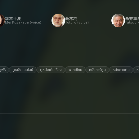
坂本千夏
高木均
糸井重
Mei Kusakabe (voice)
Totoro (voice)
ดูฟรี
ดูหนังออนไลน์
ดูหนังเต็มเรื่อง
พากย์ไทย
หนังการ์ตูน
หนังภาคต่อ
ห