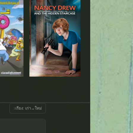
↕
เรียง: เก่า→ใหม่