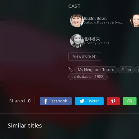
CAST
โนะริโกะ ฮิดะกะ
Satsuki Kusakabe (voice)
北林谷栄
Granny (voice)
View more (4)
My Neighbor Totoro
ซับไทย
โทโทโร่เพื่อนรัก (1988)
Shared
0
Facebook
Twitter
Similar titles