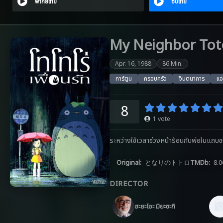
พากย์ไทย
ซับไทย
My Neighbor Totor
Apr. 16, 1988
86 Min.
การ์ตูน
ครอบครัว
จินตนาการ
แอ
8
1
vote
ระหว่างใช้เวลาช่วงหน้าร้อนกับพ่อในแถบชนบท
Original:
となりのトトロ
TMDb:
8.
DIRECTOR
ฮะยะโอะ มิยะซะกิ