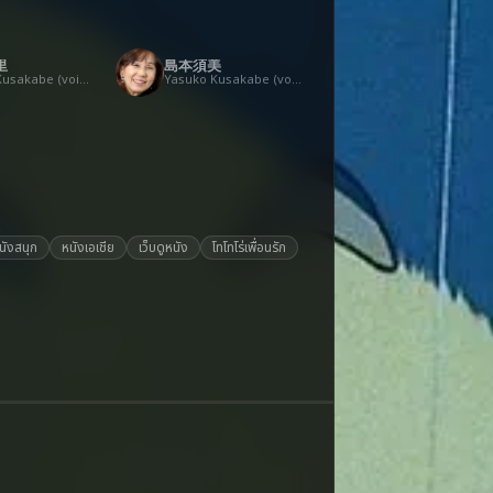
里
島本須美
Tatsuo Kusakabe (voice)
Yasuko Kusakabe (voice)
นังสนุก
หนังเอเชีย
เว็บดูหนัง
โทโทโร่เพื่อนรัก