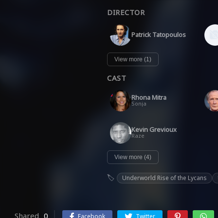
DIRECTOR
Patrick Tatopoulos
View more (1)
CAST
Rhona Mitra
Sonja
Kevin Grevioux
Raze
View more (4)
Underworld Rise of the Lycans
Shared
0
Facebook
Twitter