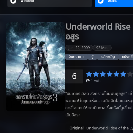
พากย์ไทย
ซับไทย
Underworld Rise o
อสูร
Jan. 22, 2009
92 Min.
จินตนาการ
บู๊
ระทึกขวัญ
หนังฝรั
6
1
vote
“อันเดอร์เวิลด์ สงครามโค่นพันธุ์อสูร” เ
พวกเขา! ในยุคแห่งความมืดมิดไลแคนหนุ่มนาม 
กดขี่ไลแคนให้ตกเป็นทาส ซึ่งครั้งนี้ลูเช
เป็นอิสระ
Original:
Underworld: Rise of the L