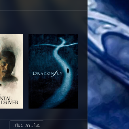
↕
เรียง: เก่า→ใหม่