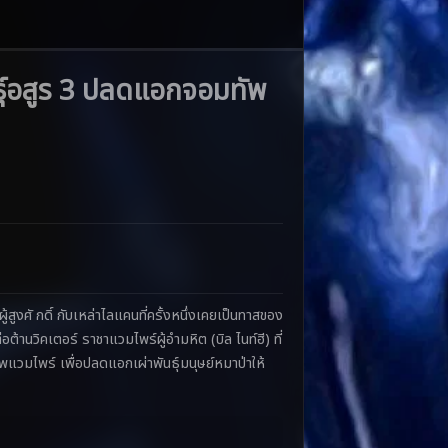
ุ์อสูร 3 ปลดแอกจอมทัพ
สูงศั กดิ์ กับเหล่าไลแคนที่ครั้งหนึ่งเคยเป็นทาสของ
อต้านวิคเตอร์ ราชาแวมไพร์ผู้อำมหิต (บิล ไนท์ฮี) ที่
ัพแวมไพร์ เพื่อปลดแอกเผ่าพันธุ์มนุษย์หมาป่าให้