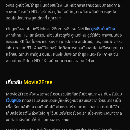
วงจร ดูหนังใหม่ล่าสุด หนังดังชนโรง และหนังคลาสสิกยอดนิยมตลอดกาล
ภาพคมชัดระดับ HD สตรีมเร็ว ดูลื่น ไม่มีสะดุด เพลิดเพลินกับการดูหนัง
ออนไลน์คุณภาพสูงได้ทุกที่ ทุกเวลา!
เว็บดูหนังออนไลน์ฟรี Movie2Free หนังใหม่ Netflix
ดูหนังเต็มเรื่อง
พากย์ไทย HD แหล่งรวมหนังชนโรงดูฟรี ดูหนังใหม่ ดูซีรีส์ดัง ภาพคมเสียง
ชัดระดับ 8K ไม่มีโฆษณาคั่น รองรับทุกอุปกรณ์ android, ios, คอมพิเตอร์,
labtop และ ทีวี เพียงมีอินเทอร์เน็ตก็สามารถดูหนังออนไลน์ฟรีครบทุกแนว
แอ็คชั่น ดราม่า การ์ตูน อนิเมะ หนังใหม่อัพเดตล่าสุด หนังฝรั่ง เกาหลี จีน
พากย์ไทย ซับไทย HD 4K ไม่มีโฆษณากวนใจตลอด 24 ชม.
เกี่ยวกับ
Movie2Free
Movie2Free คือแพลตฟอร์มรวบรวมลิงก์สตรีมมิ่งคุณภาพระดับพรีเมียม
เว็บดูหนัง
ที่คัดสรรและจัดหมวดหมู่แหล่งดูหนังและซีรีส์จากทั่วอินเทอร์เน็ต
เพื่อให้คุณเข้าถึงความบันเทิงได้อย่างรวดเร็วและสะดวกสบาย เราไม่ได้จัด
เก็บหรือโฮสต์ไฟล์วิดีโอใด ๆ ไว้บนเซิร์ฟเวอร์ของเรา เนื้อหาทั้งหมดมาจากลิ
งก์สตรีมมิ่งที่เปิดให้เข้าชมแบบสาธารณะ