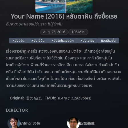
Your Name (2016) หลับตาฝัน ถึงชื่อเธอ
ฉันจะตามหาเธอแม้ว่าเราจะไม่รู้จักกัน
Aug. 26, 2016
106 Min.
หนังชีวิต
หนังญี่ปุ่น
หนังรักโรแมนติก
หนังเอเชีย
แอนนิเมชั่น
เรื่องราวปาฏิหาริย์ระหว่างของคนสองคน มิตสึฮะ เด็กสาวผู้อาศัยอยู่ใน
ชนบทแต่มีความฝันที่อยากไปใช้ชีวิตในเมืองกรุง และ ทากิ เด็กหนุ่มใน
โตเกียวผู้ทำงานพิเศษที่ร้านอาหารอิตาเลียน และสนใจในงานด้านศิลปะ วัน
หนึ่ง มิตสึฮะได้ฝันว่าตัวเองกลายเป็นเด็กหนุ่ม ขณะที่ทากิฝันว่าตัวเองกลาย
เป็นเด็กสาวในชนบททั้งๆที่เขาไม่เคยไปมาก่อน ทั้งสองจึงต่างเดินทางเพื่อไข
ความลับของความฝัน จนกลายเป็นความผูกพันบางอย่าง
Original:
君の名は。
TMDb:
8.479
(12,292 votes)
DIRECTOR
มาโกโตะ ชิงไก
四宮義俊