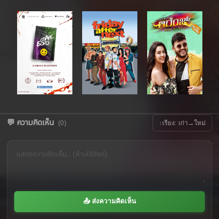
💬 ความคิดเห็น
(0)
↕
เรียง: เก่า→ใหม่
📤 ส่งความคิดเห็น