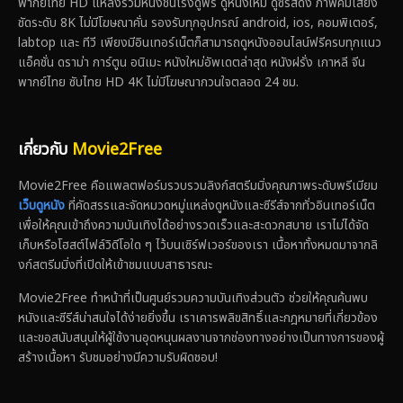
พากย์ไทย HD แหล่งรวมหนังชนโรงดูฟรี ดูหนังใหม่ ดูซีรีส์ดัง ภาพคมเสียง
ชัดระดับ 8K ไม่มีโฆษณาคั่น รองรับทุกอุปกรณ์ android, ios, คอมพิเตอร์,
labtop และ ทีวี เพียงมีอินเทอร์เน็ตก็สามารถดูหนังออนไลน์ฟรีครบทุกแนว
แอ็คชั่น ดราม่า การ์ตูน อนิเมะ หนังใหม่อัพเดตล่าสุด หนังฝรั่ง เกาหลี จีน
พากย์ไทย ซับไทย HD 4K ไม่มีโฆษณากวนใจตลอด 24 ชม.
เกี่ยวกับ
Movie2Free
Movie2Free คือแพลตฟอร์มรวบรวมลิงก์สตรีมมิ่งคุณภาพระดับพรีเมียม
เว็บดูหนัง
ที่คัดสรรและจัดหมวดหมู่แหล่งดูหนังและซีรีส์จากทั่วอินเทอร์เน็ต
เพื่อให้คุณเข้าถึงความบันเทิงได้อย่างรวดเร็วและสะดวกสบาย เราไม่ได้จัด
เก็บหรือโฮสต์ไฟล์วิดีโอใด ๆ ไว้บนเซิร์ฟเวอร์ของเรา เนื้อหาทั้งหมดมาจากลิ
งก์สตรีมมิ่งที่เปิดให้เข้าชมแบบสาธารณะ
Movie2Free ทำหน้าที่เป็นศูนย์รวมความบันเทิงส่วนตัว ช่วยให้คุณค้นพบ
หนังและซีรีส์น่าสนใจได้ง่ายยิ่งขึ้น เราเคารพลิขสิทธิ์และกฎหมายที่เกี่ยวข้อง
และขอสนับสนุนให้ผู้ใช้งานอุดหนุนผลงานจากช่องทางอย่างเป็นทางการของผู้
สร้างเนื้อหา รับชมอย่างมีความรับผิดชอบ!