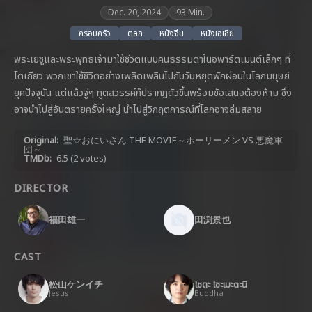
Dec. 20, 2024
93 Min.
ครอบครัว
ตลก
หนังจีน
หนังเอเชีย
พระเยซูและพระพุทธเจ้ามาใช้ชีวิตแบบคนธรรมดาในอพาร์ตเมนต์เล็กๆ ที่
โตเกียว พวกเขาใช้ชีวิตอย่างเพลิดเพลินไปกับวันหยุดพักผ่อนในโลกมนุษย์
ยุคปัจจุบัน แต่แล้วจู่ๆ ทูตสวรรค์ก็ปรากฏตัวขึ้นพร้อมข้อเสนอต้องห้าม ซึ่ง
อาจนำไปสู่อันตรายครั้งใหญ่ นำไปสู่วิกฤตการณ์ที่โลกอาจล่มสลาย
Original:
聖☆おにいさん THE MOVIE～ホーリーメン VS 悪魔軍
団～
TMDb:
6.5
(2 votes)
DIRECTOR
福田雄一
田渕景也
CAST
松山ケンイチ
โชตะ โซะเมะตะนิ
Jesus
Buddha