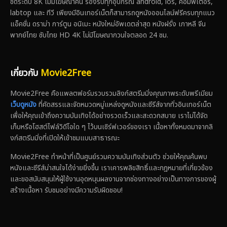
ชัดระดับ 8K ไม่มีโฆษณาคั่น รองรับทุกอุปกรณ์ android, ios, คอมพิเตอร์,
labtop และ ทีวี เพียงมีอินเทอร์เน็ตก็สามารถดูหนังออนไลน์ฟรีครบทุกแนว
แอ็คชั่น ดราม่า การ์ตูน อนิเมะ หนังใหม่อัพเดตล่าสุด หนังฝรั่ง เกาหลี จีน
พากย์ไทย ซับไทย HD 4K ไม่มีโฆษณากวนใจตลอด 24 ชม.
เกี่ยวกับ
Movie2Free
Movie2Free คือแพลตฟอร์มรวบรวมลิงก์สตรีมมิ่งคุณภาพระดับพรีเมียม
เว็บดูหนัง
ที่คัดสรรและจัดหมวดหมู่แหล่งดูหนังและซีรีส์จากทั่วอินเทอร์เน็ต
เพื่อให้คุณเข้าถึงความบันเทิงได้อย่างรวดเร็วและสะดวกสบาย เราไม่ได้จัด
เก็บหรือโฮสต์ไฟล์วิดีโอใด ๆ ไว้บนเซิร์ฟเวอร์ของเรา เนื้อหาทั้งหมดมาจากลิ
งก์สตรีมมิ่งที่เปิดให้เข้าชมแบบสาธารณะ
Movie2Free ทำหน้าที่เป็นศูนย์รวมความบันเทิงส่วนตัว ช่วยให้คุณค้นพบ
หนังและซีรีส์น่าสนใจได้ง่ายยิ่งขึ้น เราเคารพลิขสิทธิ์และกฎหมายที่เกี่ยวข้อง
และขอสนับสนุนให้ผู้ใช้งานอุดหนุนผลงานจากช่องทางอย่างเป็นทางการของผู้
สร้างเนื้อหา รับชมอย่างมีความรับผิดชอบ!