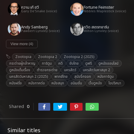
กวาน เก๊ ฮวี
Fortune Feimster
Gary De'Snake (voice)
Nibbles Maplestick (voice)
Andy Samberg
ดวิด สเตรทธาร์น
Pawbert Lynxley (voice)
Milton Lynxley (voice)
View more (4)
Zootopia
Zootopia 2
Zootopia 2 (2025)
กระต่ายผู้กล้าหาญ
การ์ตูน
คดี
ซับไทย
ดูฟรี
ดูหนังออนไลน์
ดูหนังเต็มเรื่อง
ตำรวจกระต่าย
นครสัตว์
นครสัตว์มหาสนุก 2
นครสัตว์มหาสนุก 2 (2025)
พากย์ไทย
สุนัขจิ้กจอก
หนังการ์ตูน
หนังฝรั่ง
หนังภาคต่อ
หนังสนุก
อนิเมชั่น
เว็บดูหนัง
ไขปริศนา
Shared
0
Similar titles