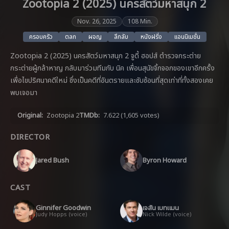
Zootopia 2 (2025) นครสัตว์มหาสนุก 2
Nov. 26, 2025
108 Min.
ครอบครัว
ตลก
ผจญ
ลึกลับ
หนังฝรั่ง
แอนนิเมชั่น
Zootopia 2 (2025) นครสัตว์มหาสนุก 2 จูดี้ ฮอปส์ ตำรวจกระต่าย
กระต่ายผู้กล้าหาญ กลับมาร่วมทีมกับ นิค เพื่อนสุนัขจิ้กจอกของเขาอีกครั้ง
เพื่อไขปริศนาคดีใหม่ ซึ่งเป็นคดีที่อันตรายและซับซ้อนที่สุดเท่าที่ทั้งสองเคย
พบเจอมา
Original:
Zootopia 2
TMDb:
7.622
(1,605 votes)
DIRECTOR
Jared Bush
Byron Howard
CAST
Ginnifer Goodwin
เจสัน เบทแมน
Judy Hopps (voice)
Nick Wilde (voice)